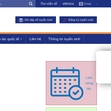
Thư viện số
eMolisa
Email
-
Hỏi đáp về tuyển sinh
Đăng ký tuyển sinh
 tác quốc tế
Liên hệ
Thông tin tuyển sinh
Lịch
công
tác