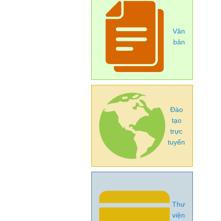
Văn
bản
Đào
tạo
trực
tuyến
Thư
viện