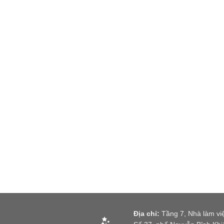
Địa chỉ:
Tầng 7, Nhà làm vi