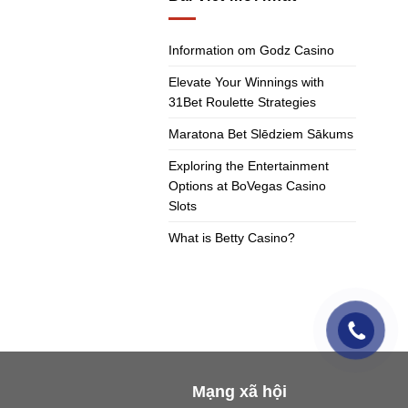
Information om Godz Casino
Elevate Your Winnings with
31Bet Roulette Strategies
Maratona Bet Slēdziem Sākums
Exploring the Entertainment
Options at BoVegas Casino
Slots
What is Betty Casino?
Mạng xã hội