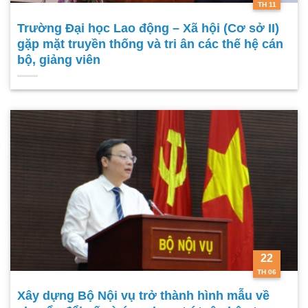
TH 11
Trường Đại học Lao động – Xã hội (Cơ sở II)
gặp mặt truyền thống và tri ân các thế hệ cán
bộ, giảng viên
22
TH 06
Xây dựng Bộ Nội vụ trở thành hình mẫu về