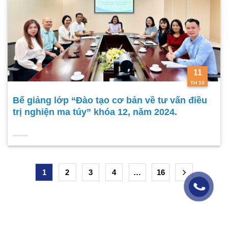
11
TH 10
Bế giảng lớp “Đào tạo cơ bản về tư vấn điều
trị nghiện ma túy” khóa 12, năm 2024.
1
2
3
4
…
16