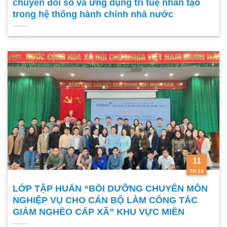
chuyển đổi số và ứng dụng trí tuệ nhân tạo
trong hệ thống hành chính nhà nước
11
TH 12
LỚP TẬP HUẤN “BỒI DƯỠNG CHUYÊN MÔN
NGHIỆP VỤ CHO CÁN BỘ LÀM CÔNG TÁC
GIẢM NGHÈO CẤP XÃ” KHU VỰC MIỀN
TRUNG