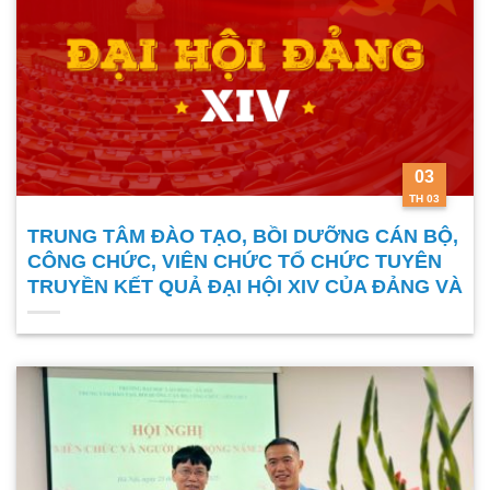
03
TH 03
TRUNG TÂM ĐÀO TẠO, BỒI DƯỠNG CÁN BỘ,
CÔNG CHỨC, VIÊN CHỨC TỔ CHỨC TUYÊN
TRUYỀN KẾT QUẢ ĐẠI HỘI XIV CỦA ĐẢNG VÀ
CÔNG TÁC BẦU CỬ ĐẠI BIỂU QUỐC HỘI, HỘI
ĐỒNG NHÂN DÂN CÁC CẤP