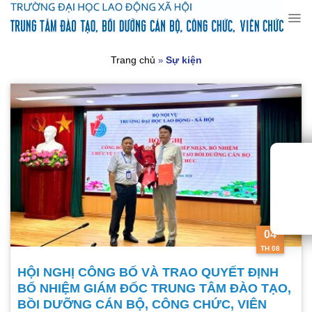
Chuyển
đến
nội
dung
Trang chủ
Sự kiện
»
04
TH 08
HỘI NGHỊ CÔNG BỐ VÀ TRAO QUYẾT ĐỊNH
BỔ NHIỆM GIÁM ĐỐC TRUNG TÂM ĐÀO TẠO,
BỒI DƯỠNG CÁN BỘ, CÔNG CHỨC, VIÊN