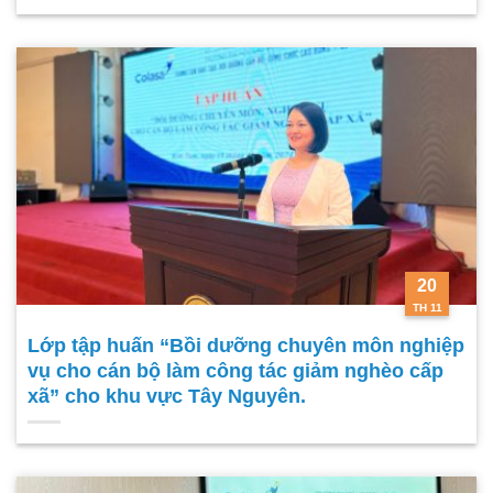
20
TH 11
Lớp tập huấn “Bồi dưỡng chuyên môn nghiệp
vụ cho cán bộ làm công tác giảm nghèo cấp
xã” cho khu vực Tây Nguyên.