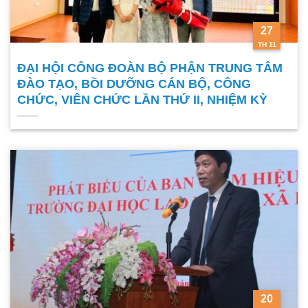
27
TH 11
ĐẠI HỘI CÔNG ĐOÀN BỘ PHẬN TRUNG TÂM
ĐÀO TẠO, BỒI DƯỠNG CÁN BỘ, CÔNG
CHỨC, VIÊN CHỨC LẦN THỨ II, NHIỆM KỲ
2025–2030
20