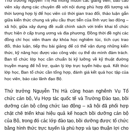
Thứ trưởng Nguyễn Thị Hà mong muốn các giảng viên, báo cáo
viên xây dựng các chuyên đề với nội dung phù hợp đối tượng và
thời lượng hợp lý để học viên có thời gian trao đổi, thảo luận gắn
giữa kiến thức chung và yêu cầu thực tiễn của lĩnh vực lao động –
xã hội, giữa xây dựng đề xuất chính sách với triển khai tổ chức
thực hiện ở cấp trung ương và địa phương. Đồng thời đề nghị các
đồng chí học viên tham dự khóa học nghiêm túc, tích cực trao
đổi, thảo luận, tiếp thu bài giảng để có thể vận dụng những kiến
thức, kỹ năng học được vào công việc cụ thể do mình đảm trách.
Ban tổ chức lớp học cần chuẩn bị kỹ lưỡng về kỹ thuật đường
truyền mạng để hỗ trợ, quản lý lớp trực tuyến hiệu quả. Kết thúc
lớp học, Ban tổ chức cần tổng hợp, đánh giá kết quả học tập của
học viên, báo cáo lãnh đạo Bộ.
Thứ trưởng Nguyễn Thị Hà cũng hoan nghênh Vụ Tổ
chức cán bộ, Vụ Hợp tác quốc tế và Trường Đào tạo, bồi
dưỡng cán bộ công chức lao động – xã hội đã phối hợp
chặt chẽ triển khai hiệu quả kế hoạch bồi dưỡng cán bộ
của Bộ, trong đó các lớp đào tạo, bồi dưỡng được tổ chức
bằng hình thức trực tuyến là phù hợp và tạo thuận lợi cho