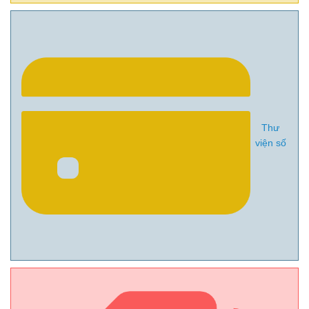
Thư
viện số