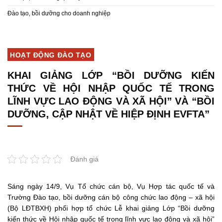
Đào tạo, bồi dưỡng cho doanh nghiệp
HOẠT ĐỘNG ĐÀO TẠO
KHAI GIẢNG LỚP “BỒI DƯỠNG KIẾN
THỨC VỀ HỘI NHẬP QUỐC TẾ TRONG
LĨNH VỰC LAO ĐỘNG VÀ XÃ HỘI” VÀ “BỒI
DƯỠNG, CẬP NHẬT VỀ HIỆP ĐỊNH EVFTA”
Đánh giá
Sáng ngày 14/9, Vụ Tổ chức cán bộ, Vụ Hợp tác quốc tế và
Trường Đào tạo, bồi dưỡng cán bộ công chức lao động – xã hội
(Bộ LĐTBXH) phối hợp tổ chức Lễ khai giảng Lớp “Bồi dưỡng
kiến thức về Hội nhập quốc tế trong lĩnh vực lao động và xã hội”