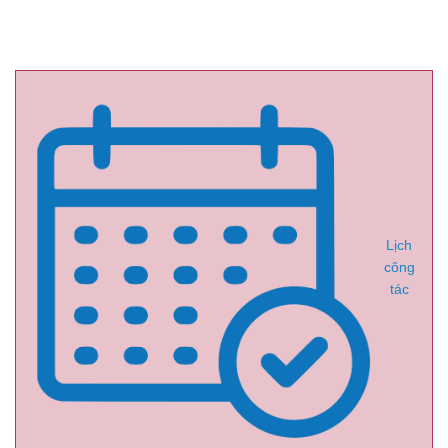
Lịch
công
tác