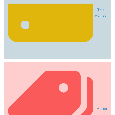
Thư
viện số
eMolisa