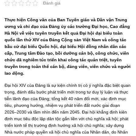
Đánh giá
Thực hiện Công văn của Ban Tuyên giáo và Dân vận Trung
ương và chỉ đạo của Đảng ủy các trường Đại học, Cao đẳng
Hà Nội về việc tuyên truyền kết quả Đại hội đại biểu toàn
quốc lần thứ XIV của Đảng Cộng sản Việt Nam và công tác
bầu cử đại biểu Quốc hội, đại biểu Hội đồng nhân dân các
cấp, Trung tâm Đào tạo, bồi dưỡng cán bộ, công chức, viên
chức đã nghiêm túc triển khai công tác quán triệt, tuyên
truyền trong toàn thể cán bộ, đảng viên, viên chức và người
lao động.
Đại hội XIV của Đảng là sự kiện chính trị có ý nghĩa đặc biệt quan
trọng, đánh dấu bước phát triển mới trong tư duy lý luận và thực
tiễn lãnh đạo của Đảng; tổng kết 40 năm đổi mới, xác định mục
tiêu, phương hướng, nhiệm vụ phát triển đất nước giai đoạn
2026–2030 và tầm nhìn đến năm 2045. Đại hội khẳng định kiên
định mục tiêu độc lập dân tộc gắn liền với chủ nghĩa xã hội; phát
triển kinh tế thị trường định hướng xã hội chủ nghĩa; xây dựng
Nhà nước pháp quyền xã hội chủ nghĩa của Nhân dân, do Nhân