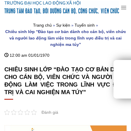
Chuyển
đến
nội
dung
Trang chủ
Sự kiện
Tuyển sinh
»
»
»
Chiêu sinh lớp “Đào tạo cơ bản dành cho cán bộ, viên chức
và người lao động làm việc trong lĩnh vực điều trị và cai
nghiện ma túy”
12:00 am 01/01/1970
CHIÊU SINH LỚP “ĐÀO TẠO CƠ BẢN DÀNH
CHO CÁN BỘ, VIÊN CHỨC VÀ NGƯỜI LAO
ĐỘNG LÀM VIỆC TRONG LĨNH VỰC ĐIỀU
TRỊ VÀ CAI NGHIỆN MA TÚY”
Đánh giá