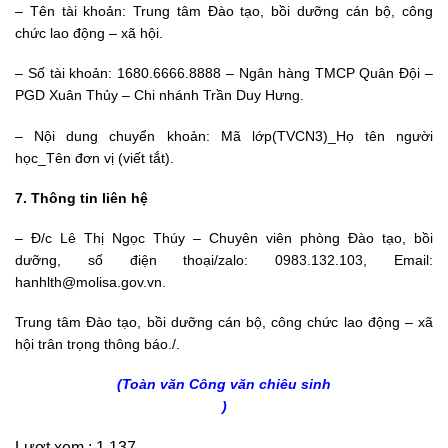
– Tên tài khoản: Trung tâm Đào tạo, bồi dưỡng cán bộ, công
chức lao động – xã hội.
– Số tài khoản: 1680.6666.8888 – Ngân hàng TMCP Quân Đội –
PGD Xuân Thủy – Chi nhánh Trần Duy Hưng.
– Nội dung chuyển khoản: Mã lớp(TVCN3)_Họ tên người
học_Tên đơn vị (viết tắt).
7. Thông tin liên hệ
– Đ/c Lê Thị Ngọc Thúy – Chuyên viên phòng Đào tạo, bồi
dưỡng, số điện thoại/zalo: 0983.132.103, Email:
hanhlth@molisa.gov.vn.
Trung tâm Đào tạo, bồi dưỡng cán bộ, công chức lao động – xã
hội trân trọng thông báo./.
(Toàn văn Công văn chiêu sinh
)
Lượt xem :
1.137