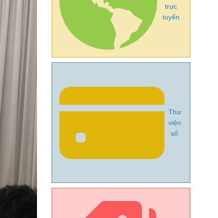
trực
tuyến
Thư
viện
số