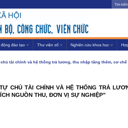
 động đào tạo
Thư viện số
Nghiên cứu khoa học
Hợp
 chủ tài chính và hệ thống trả lương, thu nhập tăng thêm, cơ ch
TỰ CHỦ TÀI CHÍNH VÀ HỆ THỐNG TRẢ LƯƠ
ÍCH NGUỒN THU, ĐƠN VỊ SỰ NGHIỆP”