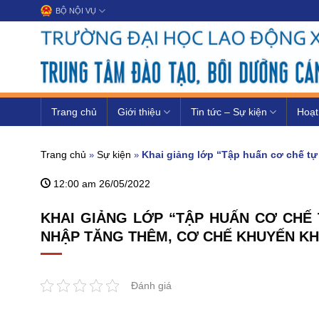
Chuyển
BỘ NỘI VỤ
đến
nội
dung
Trang chủ
Giới thiệu
Tin tức – Sự kiện
Hoạt
Trang chủ
Sự kiện
Khai giảng lớp “Tập huấn cơ chế tự
»
»
12:00 am 26/05/2022
KHAI GIẢNG LỚP “TẬP HUẤN CƠ CHẾ 
NHẬP TĂNG THÊM, CƠ CHẾ KHUYẾN KH
Đánh giá