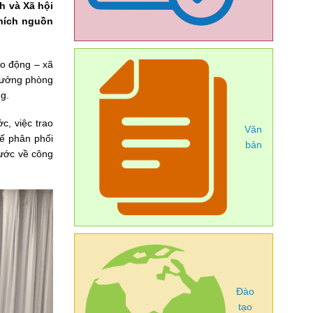
h và Xã hội
khích nguồn
o động – xã
trưởng phòng
g.
c, việc trao
Văn
hế phân phối
bản
nước về công
Đào
tạo