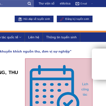
Thư viện số
eMolisa
Email
-
Hỏi đáp về tuyển sinh
Đăng ký tuyển sinh
 tác quốc tế
Liên hệ
Thông tin tuyển sinh
ế khuyến khích nguồn thu, đơn vị sự nghiệp”
NG, THU
Lịch
công
tác