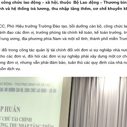
, công chức lao động – xã hội, thuộc Bộ Lao động – Thương bin
ính và hệ thống trả lương, thu nhập tăng thêm, cơ chế khuyến 
C, Phó Hiệu trưởng Trường Đào tạo, bồi dưỡng cán bộ, công chức la
ãnh đạo các đơn vị, trưởng phòng tài chính kế toán, kế toán trưởng, 
 Trung ương, địa phương phía Nam và một số tỉnh, thành phố miền Trun
i trong công tác quản lý tài chính đối với đơn vị sự nghiệp nhà nướ
ho các đơn vị, đòi hỏi các đơn vị sự nghiệp phải xây dựng một cơ c
rong đơn vị, nhưng vẫn phải đảm bảo, tuân thủ các quy định của nhà 
uồn dịch vụ.