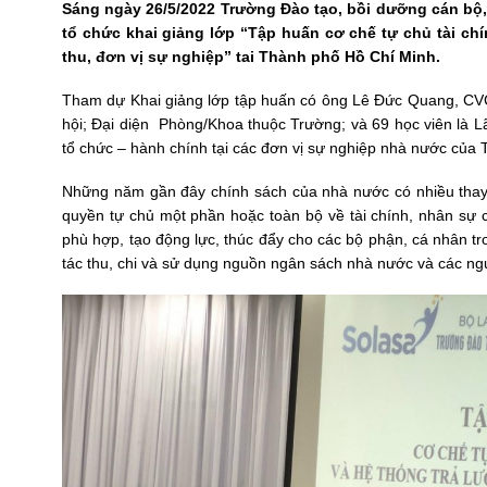
Sáng ngày 26/5/2022 Trường Đào tạo, bồi dưỡng cán bộ
tổ chức khai giảng lớp “Tập huấn cơ chế tự chủ tài ch
thu, đơn vị sự nghiệp” tai Thành phố Hồ Chí Minh.
Tham dự Khai giảng lớp tập huấn có ông Lê Đức Quang, CVC
hội; Đại diện Phòng/Khoa thuộc Trường; và 69 học viên là L
tổ chức – hành chính tại các đơn vị sự nghiệp nhà nước của
Những năm gần đây chính sách của nhà nước có nhiều thay đổ
quyền tự chủ một phần hoặc toàn bộ về tài chính, nhân sự c
phù hợp, tạo động lực, thúc đẩy cho các bộ phận, cá nhân t
tác thu, chi và sử dụng nguồn ngân sách nhà nước và các ng