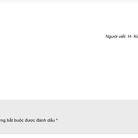
Người viết: H- K
ờng bắt buộc được đánh dấu
*