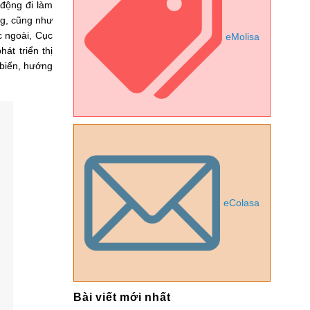
 động đi làm
ng, cũng như
c ngoài, Cục
eMolisa
át triển thị
 biến, hướng
eColasa
Bài viết mới nhất