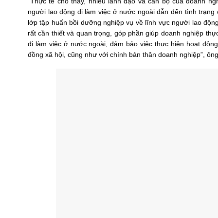
“Thực tế cho thấy, nhiều lãnh đạo và cán bộ của doanh ng
người lao động đi làm việc ở nước ngoài đẫn đến tình trạn
lớp tập huấn bồi dưỡng nghiệp vụ về lĩnh vực người lao độn
rất cần thiết và quan trọng, góp phần giúp doanh nghiệp thự
đi làm việc ở nước ngoài, đảm bảo việc thực hiện hoạt độn
đồng xã hội, cũng như với chính bản thân doanh nghiệp”, ô