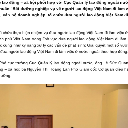
 lao động – xã hội phối hợp với Cục Quản lý lao động ngoài nư
 huấn “Bồi dưỡng nghiệp vụ về người lao động Việt Nam đi làm 
ạo, cán bộ doanh nghiệp, tổ chức đưa người lao động Việt Nam đi
ổ chức thực hiện nhiệm vụ đưa người lao động Việt Nam đi làm việc 
h phủ Việt Nam trong lĩnh vực đưa người lao động Việt Nam đi làm 
ớc cũng như kỹ năng xử lý các vấn đề phát sinh; Giải quyết một số vư
ức đưa người lao động Việt Nam đi làm việc ở nước ngoài theo hợp đồng
Phó cục trưởng Cục Quản lý lao động ngoài nước, ông Lê Đức Quan
ộng – xã hội; bà Nguyễn Thị Hoàng Lan Phó Giám đốc Cơ quan điều h
 dưỡng.