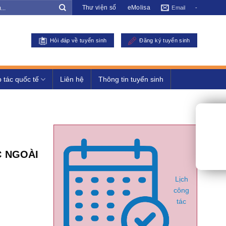
Thư viện số
eMolisa
Email
-
Hỏi đáp về tuyển sinh
Đăng ký tuyển sinh
 tác quốc tế
Liên hệ
Thông tin tuyển sinh
C NGOÀI
Lịch
công
tác