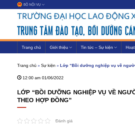
Chuyển
BỘ NỘI VỤ
đến
nội
dung
Trang chủ
Giới thiệu
Tin tức – Sự kiện
Hoạt
Trang chủ
Sự kiện
Lớp “Bồi dưỡng nghiệp vụ về người
»
»
12:00 am 01/06/2022
LỚP “BỒI DƯỠNG NGHIỆP VỤ VỀ NGƯỜ
THEO HỢP ĐỒNG”
Đánh giá