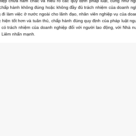
hiệp chưa nắm chắc và hiểu rõ các quy định pháp luật, cũng như ng
g chấp hành không đúng hoặc không đầy đủ trách nhiệm của doanh ng
g đi làm việc ở nước ngoài cho lãnh đạo, nhân viên nghiệp vụ của doa
c hiện tốt hơn và tuân thủ, chấp hành đúng quy định của pháp luật ng
g có trách nhiệm của doanh nghiệp đối với người lao động, với Nhà 
ng Liêm nhấn mạnh.