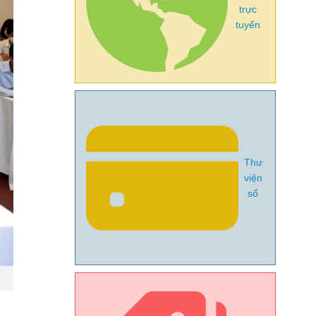
trực
tuyến
Thư
viện
số