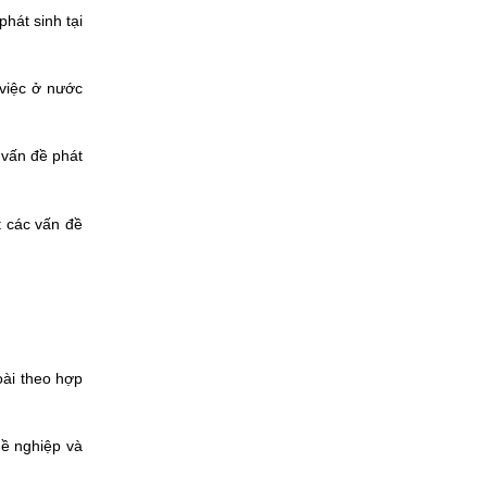
hát sinh tại
 việc ở nước
 vấn đề phát
t các vấn đề
oài theo hợp
hề nghiệp và