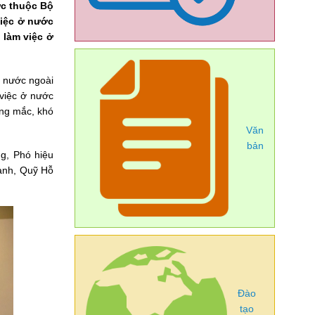
ớc thuộc Bộ
việc ở nước
 làm việc ở
ở nước ngoài
việc ở nước
ớng mắc, khó
.
Văn
bản
g, Phó hiệu
ành, Quỹ Hỗ
Đào
tạo