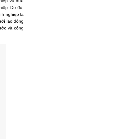
hiệp vụ đưa
hiệp. Do đó,
nh nghiệp là
ười lao động
nước và cộng