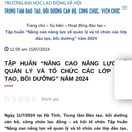
Chuyển
đến
nội
dung
Trang chủ
Sự kiện
Hoạt động đào tạo
»
»
»
Tập huấn “Nâng cao năng lực về quản lý và tổ chức các lớp
đào tạo, bồi dưỡng” năm 2024
12:00 am 15/07/2024
TẬP HUẤN “NÂNG CAO NĂNG LỰC VỀ
QUẢN LÝ VÀ TỔ CHỨC CÁC LỚP ĐÀO
TẠO, BỒI DƯỠNG” NĂM 2024
Đánh giá
Ngày 11/7/2024 tại Hà Tĩnh, Trung tâm Đào tạo, bồi dưỡng
cán bộ, công chức lao động – xã hội tổ chức Tập huấn
“Nâng cao năng lực về quản lý và tổ chức các lớp đào tạo,