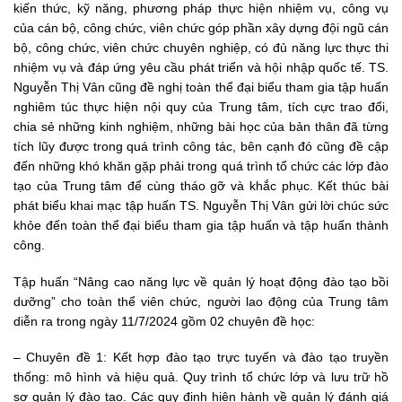
kiến thức, kỹ năng, phương pháp thực hiện nhiệm vụ, công vụ
của cán bộ, công chức, viên chức góp phần xây dựng đội ngũ cán
bộ, công chức, viên chức chuyên nghiệp, có đủ năng lực thực thi
nhiệm vụ và đáp ứng yêu cầu phát triển và hội nhập quốc tế. TS.
Nguyễn Thị Vân cũng đề nghị toàn thể đại biểu tham gia tập huấn
nghiêm túc thực hiện nội quy của Trung tâm, tích cực trao đổi,
chia sẻ những kinh nghiệm, những bài học của bản thân đã từng
tích lũy được trong quá trình công tác, bên cạnh đó cũng đề cập
đến những khó khăn gặp phải trong quá trình tổ chức các lớp đào
tạo của Trung tâm để cùng tháo gỡ và khắc phục. Kết thúc bài
phát biểu khai mạc tập huấn TS. Nguyễn Thị Vân gửi lời chúc sức
khỏe đến toàn thể đại biểu tham gia tập huấn và tập huấn thành
công.
Tập huấn “Nâng cao năng lực về quản lý hoạt động đào tạo bồi
dưỡng” cho toàn thể viên chức, người lao động của Trung tâm
diễn ra trong ngày 11/7/2024 gồm 02 chuyên đề học:
– Chuyên đề 1: Kết hợp đào tạo trực tuyến và đào tạo truyền
thống: mô hình và hiệu quả. Quy trình tổ chức lớp và lưu trữ hồ
sơ quản lý đào tạo. Các quy định hiện hành về quản lý đánh giá