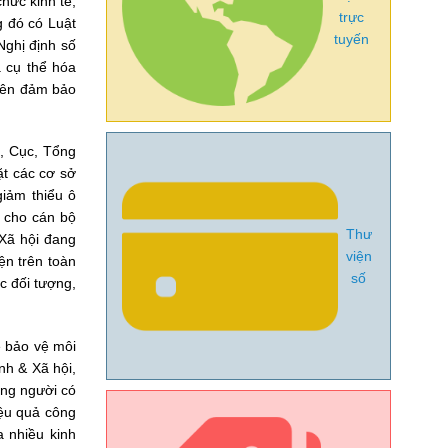
hức kinh tế,
trực
g đó có Luật
tuyến
Nghị định số
ã cụ thể hóa
hiên đảm bảo
, Cục, Tổng
ặt các cơ sở
giảm thiểu ô
c cho cán bộ
Thư
Xã hội đang
viện
ện trên toàn
số
c đối tượng,
ề bảo vệ môi
nh & Xã hội,
ỡng người có
iệu quả công
a nhiều kinh