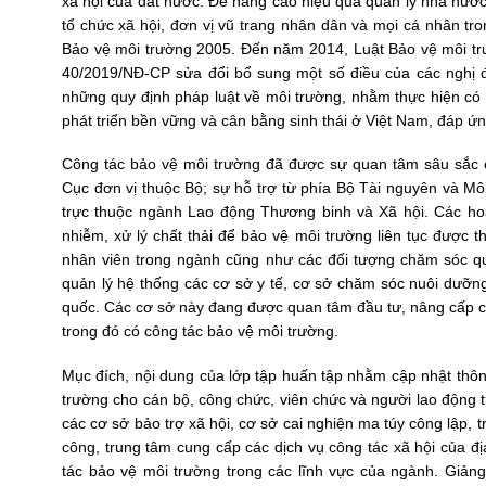
xã hội của đất nước. Để nâng cao hiệu quả quản lý nhà n­ước
tổ chức xã hội, đơn vị vũ trang nhân dân và mọi cá nhân tro
Bảo vệ môi trường 2005. Đến năm 2014, Luật Bảo vệ môi tr
40/2019/NĐ-CP sửa đổi bổ sung một số điều của các nghị đị
những quy định pháp luật về môi tr­ường, nhằm thực hiện có
phát triển bền vững và cân bằng sinh thái ở Việt Nam, đáp ứ
Công tác bảo vệ môi trường đã được sự quan tâm sâu sắc 
Cục đơn vị thuộc Bộ; sự hỗ trợ từ phía Bộ Tài nguyên và Mô
trực thuộc ngành Lao động Thương binh và Xã hội. Các hoạt
nhiễm, xử lý chất thải để bảo vệ môi trường liên tục được 
nhân viên trong ngành cũng như các đối tượng chăm sóc q
quản lý hệ thống các cơ sở y tế, cơ sở chăm sóc nuôi dưỡng
quốc. Các cơ sở này đang được quan tâm đầu tư, nâng cấp cơ 
trong đó có công tác bảo vệ môi trường.
Mục đích, nội dung của lớp tập huấn tập nhằm cập nhật thôn
trường cho cán bộ, công chức, viên chức và người lao động 
các cơ sở bảo trợ xã hội, cơ sở cai nghiện ma túy công lập
công, trung tâm cung cấp các dịch vụ công tác xã hội của đ
tác bảo vệ môi trường trong các lĩnh vực của ngành. Giảng