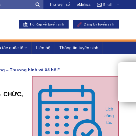
Thư viện số
eMolisa
Email
-
Hỏi đáp về tuyển sinh
Đăng ký tuyển sinh
 tác quốc tế
Liên hệ
Thông tin tuyển sinh
ng – Thương binh và Xã hội”
 CHỨC,
Lịch
công
tác