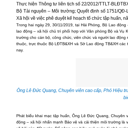
Thực hiện Thông tư liên tịch số 22/2012/TTLT-BLĐT
Bộ Tài nguyên – Môi trường; Quyết định số 1751/QĐ
Xã hội về việc phê duyệt kế hoạch tổ chức tập huấn, n
Trong hai ngày 29, 30/11/2019, tại Hải Phòng, Bộ Lao động
lao động – xã hội chủ trì phối hợp với Văn phòng Bộ và Vụ 
trường cho cán bộ, công chức, viên chức và người lao động 
thuộc, trực thuộc Bộ LĐTB&XH và Sở Lao động TB&XH các t
nay.
Ông Lê Đức Quang, Chuyên viên cao cấp, Phó Hiệu trư
bi
Phát biểu khai mạc tập huấn, Ông Lê Đức Quang, Chuyên v
động – xã hội nhấn mạnh Bảo vệ và cải thiện môi tr­ường là v