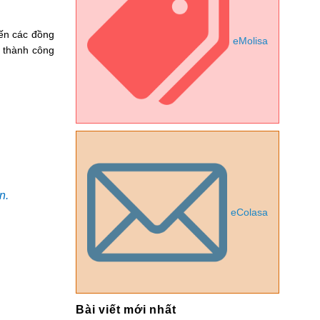
đến các đồng
eMolisa
a thành công
n.
eColasa
Bài viết mới nhất