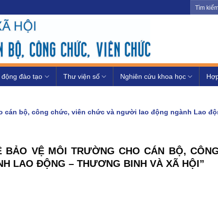
 động đào tạo
Thư viện số
Nghiên cứu khoa học
Hợp
o cán bộ, công chức, viên chức và người lao động ngành Lao độ
Ề BẢO VỆ MÔI TRƯỜNG CHO CÁN BỘ, CÔNG
H LAO ĐỘNG – THƯƠNG BINH VÀ XÃ HỘI”