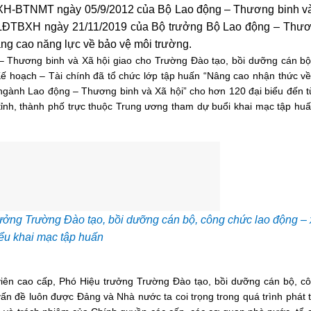
BXH-BTNMT ngày 05/9/2012 của Bộ Lao động – Thương binh và
-LĐTBXH ngày 21/11/2019 của Bộ trưởng Bộ Lao động – Thươ
âng cao năng lực về bảo vệ môi trường.
 – Thương binh và Xã hội giao cho Trường Đào tạo, bồi dưỡng cán b
Kế hoạch – Tài chính đã tổ chức lớp tập huấn “Nâng cao nhận thức v
ngành Lao động – Thương binh và Xã hội” cho hơn 120 đại biểu đến t
ỉnh, thành phố trực thuộc Trung ương tham dự buổi khai mạc tập hu
ởng Trường Đào tạo, bồi dưỡng cán bộ, công chức lao động – x
ểu khai mạc tập huấn
iên cao cấp, Phó Hiệu trưởng Trường Đào tạo, bồi dưỡng cán bộ, cô
ấn đề luôn được Đảng và Nhà n­ước ta coi trọng trong quá trình phát tr