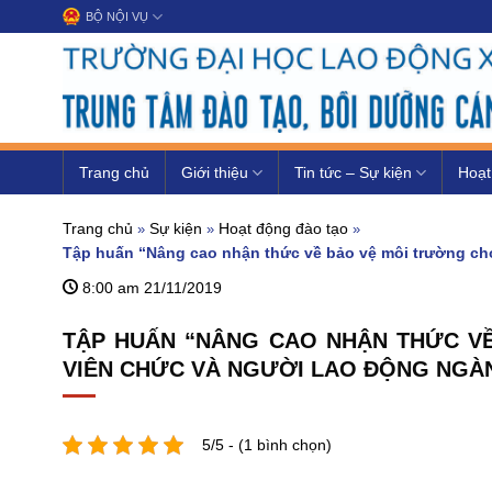
Chuyển
BỘ NỘI VỤ
đến
nội
dung
Trang chủ
Giới thiệu
Tin tức – Sự kiện
Hoạt
Trang chủ
Sự kiện
Hoạt động đào tạo
»
»
»
Tập huấn “Nâng cao nhận thức về bảo vệ môi trường ch
8:00 am 21/11/2019
TẬP HUẤN “NÂNG CAO NHẬN THỨC V
VIÊN CHỨC VÀ NGƯỜI LAO ĐỘNG NGÀN
5/5 - (1 bình chọn)