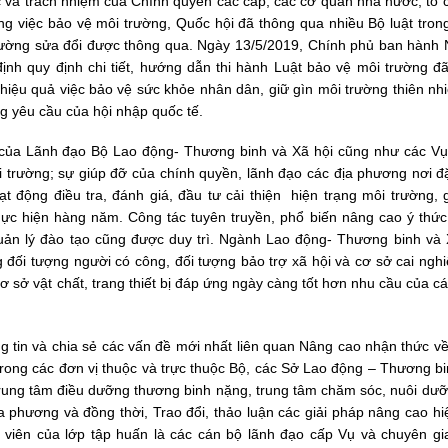
 và trách nhiệm của Chính quyền các cấp, các cơ quan nhà n­ước, tổ c
ng việc bảo vệ môi tr­ường, Quốc hội đã thông qua nhiều Bộ luật tron
­ường sửa đổi được thông qua. Ngày 13/5/2019, Chính phủ ban hành 
nh quy định chi tiết, hướng dẫn thi hành Luật bảo vệ môi trường đ
 hiệu quả việc bảo vệ sức khỏe nhân dân, giữ gìn môi trường thiên n
ng yêu cầu của hội nhập quốc tế.
của Lãnh đạo Bộ Lao động- Thương binh và Xã hội cũng như các Vụ
i trường; sự giúp đỡ của chính quyền, lãnh đạo các địa phương nơi đ
 động điều tra, đánh giá, đầu tư cải thiện hiện trạng môi trường, 
thực hiện hàng năm. Công tác tuyên truyền, phổ biến nâng cao ý thứ
uản lý đào tạo cũng được duy trì. Ngành Lao động- Thương binh và 
 đối tượng người có công, đối tượng bảo trợ xã hội và cơ sở cai nghi
sở vật chất, trang thiết bị đáp ứng ngày càng tốt hơn nhu cầu của cá
g tin và chia sẻ các vấn đề mới nhất liên quan Nâng cao nhận thức v
trong các đơn vị thuộc và trực thuộc Bộ, các Sở Lao động – Thương bi
, trung tâm điều dưỡng thương binh nặng, trung tâm chăm sóc, nuôi dư
ịa phương và đồng thời, Trao đổi, thảo luận các giải pháp nâng cao h
 viên của lớp tập huấn là các cán bộ lãnh đạo cấp Vụ và chuyên gi