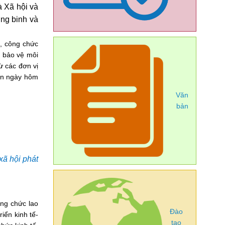
 Xã hội và
ng binh và
ộ, công chức
ề bảo vệ môi
ừ các đơn vị
ấn ngày hôm
Văn
bản
ã hội phát
ng chức lao
Đào
iển kinh tế-
tạo