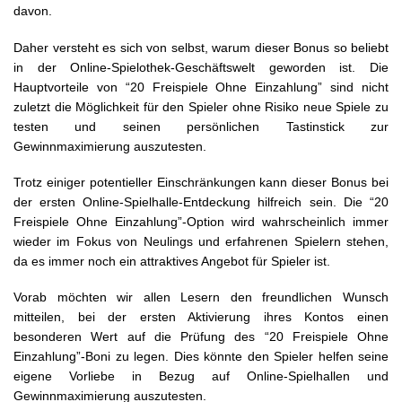
davon.
Daher versteht es sich von selbst, warum dieser Bonus so beliebt
in der Online-Spielothek-Geschäftswelt geworden ist. Die
Hauptvorteile von “20 Freispiele Ohne Einzahlung” sind nicht
zuletzt die Möglichkeit für den Spieler ohne Risiko neue Spiele zu
testen und seinen persönlichen Tastinstick zur
Gewinnmaximierung auszutesten.
Trotz einiger potentieller Einschränkungen kann dieser Bonus bei
der ersten Online-Spielhalle-Entdeckung hilfreich sein. Die “20
Freispiele Ohne Einzahlung”-Option wird wahrscheinlich immer
wieder im Fokus von Neulings und erfahrenen Spielern stehen,
da es immer noch ein attraktives Angebot für Spieler ist.
Vorab möchten wir allen Lesern den freundlichen Wunsch
mitteilen, bei der ersten Aktivierung ihres Kontos einen
besonderen Wert auf die Prüfung des “20 Freispiele Ohne
Einzahlung”-Boni zu legen. Dies könnte den Spieler helfen seine
eigene Vorliebe in Bezug auf Online-Spielhallen und
Gewinnmaximierung auszutesten.