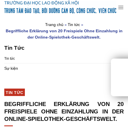
Chuyển
đến
nội
dung
Trang chủ
Tin tức
»
»
Begriffliche Erklärung von 20 Freispiele Ohne Einzahlung in
der Online-Spielothek-Geschäftswelt.
Tin Tức
Tin tức
Sự kiện
TIN TỨC
BEGRIFFLICHE ERKLÄRUNG VON 20
FREISPIELE OHNE EINZAHLUNG IN DER
ONLINE-SPIELOTHEK-GESCHÄFTSWELT.