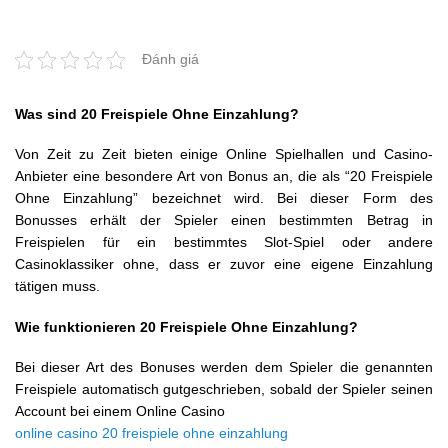
Đánh giá
Was sind 20 Freispiele Ohne Einzahlung?
Von Zeit zu Zeit bieten einige Online Spielhallen und Casino-
Anbieter eine besondere Art von Bonus an, die als “20 Freispiele
Ohne Einzahlung” bezeichnet wird. Bei dieser Form des
Bonusses erhält der Spieler einen bestimmten Betrag in
Freispielen für ein bestimmtes Slot-Spiel oder andere
Casinoklassiker ohne, dass er zuvor eine eigene Einzahlung
tätigen muss.
Wie funktionieren 20 Freispiele Ohne Einzahlung?
Bei dieser Art des Bonuses werden dem Spieler die genannten
Freispiele automatisch gutgeschrieben, sobald der Spieler seinen
Account bei einem Online Casino
online casino 20 freispiele ohne einzahlung