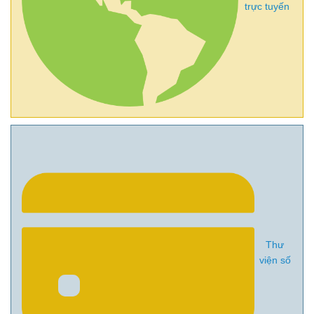
trực tuyến
Thư
viện số