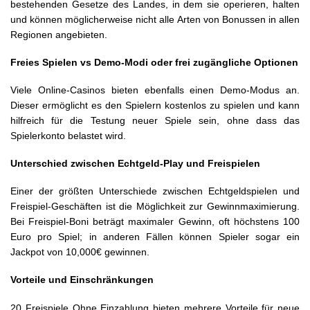
bestehenden Gesetze des Landes, in dem sie operieren, halten
und können möglicherweise nicht alle Arten von Bonussen in allen
Regionen angebieten.
Freies Spielen vs Demo-Modi oder frei zugängliche Optionen
Viele Online-Casinos bieten ebenfalls einen Demo-Modus an.
Dieser ermöglicht es den Spielern kostenlos zu spielen und kann
hilfreich für die Testung neuer Spiele sein, ohne dass das
Spielerkonto belastet wird.
Unterschied zwischen Echtgeld-Play und Freispielen
Einer der größten Unterschiede zwischen Echtgeldspielen und
Freispiel-Geschäften ist die Möglichkeit zur Gewinnmaximierung.
Bei Freispiel-Boni beträgt maximaler Gewinn, oft höchstens 100
Euro pro Spiel; in anderen Fällen können Spieler sogar ein
Jackpot von 10,000€ gewinnen.
Vorteile und Einschränkungen
20 Freispiele Ohne Einzahlung bieten mehrere Vorteile für neue