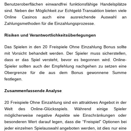
Benutzeroberflächen einwandfrei funktionsfähige Handelsplätze
sind. Neben der Möglichkeit zur Echtgeld-Transaktion bieten viele
Online Casinos auch eine ausreichende Auswahl an
Zahlungsmethoden für die Einzahlungsprozesse.
Risiken und Verantwortlichkeitsüberlegungen
Das Spielen in den 20 Freispiele Ohne Einzahlung Bonus sollte
mit Vorsicht behandelt werden. Der Spieler muss sicherstellen,
dass er das Spiel versteht, bevor es begonnen wird. Online-
Spieler sollten auch der Empfehlung nachgehen zu setzen eine
Obergrenze für die aus dem Bonus gewonnene Summe
festlegen.
Zusammenfassende Analyse
20 Freispiele Ohne Einzahlung sind ein attraktives Angebot in der
Welt des Online-Glücksspiels. Während einige Spieler
möglicherweise negative Aspekte wie Einschränkungen oder
besonderen Wert darauf legen, dass die “Freispiel” Optionen bei
jeder einzelnen Spielauswahl angeboten werden, ist dies nur eine