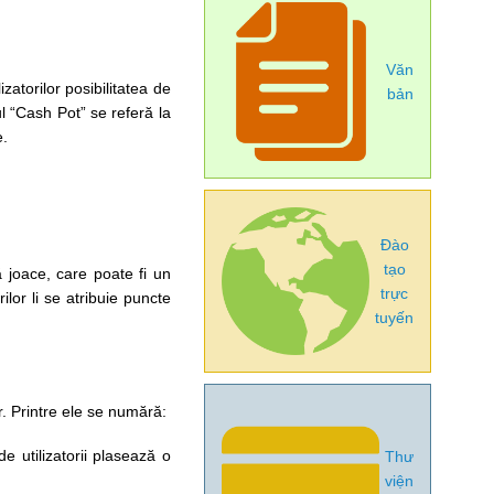
Văn
zatorilor posibilitatea de
bản
l “Cash Pot” se referă la
e.
Đào
tạo
ă joace, care poate fi un
trực
rilor li se atribuie puncte
tuyến
. Printre ele se numără:
de utilizatorii plasează o
Thư
viện