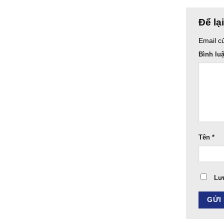
Để lạ
Email c
Bình lu
Tên
*
Lưu