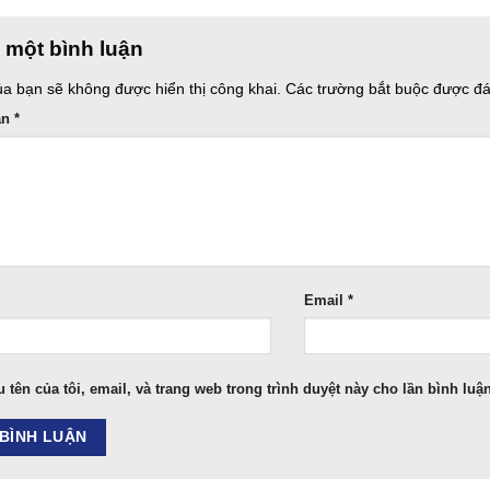
i một bình luận
ủa bạn sẽ không được hiển thị công khai.
Các trường bắt buộc được đ
ận
*
Email
*
 tên của tôi, email, và trang web trong trình duyệt này cho lần bình luận 