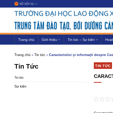
Chuyển
BỘ NỘI VỤ
đến
nội
dung
Trang chủ
Giới thiệu
Tin tức – Sự kiện
Hoạt
Trang chủ
Tin tức
Caracteristici și informații despre C
»
»
Tin Tức
TIN TỨC
CARACT
Tin tức
Sự kiện
Caracteristi