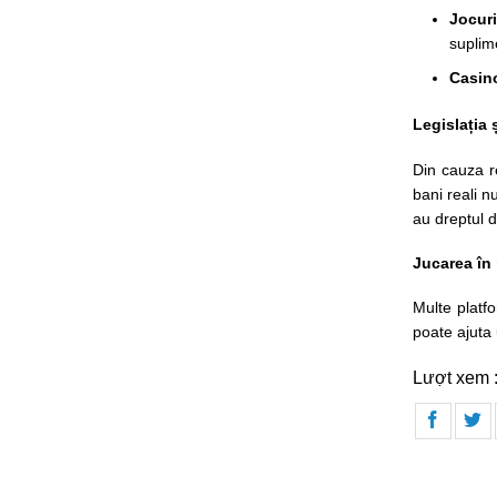
Jocur
suplim
Casino
Legislația 
Din cauza re
bani reali n
au dreptul d
Jucarea în
Multe platf
poate ajuta 
Lượt xem 