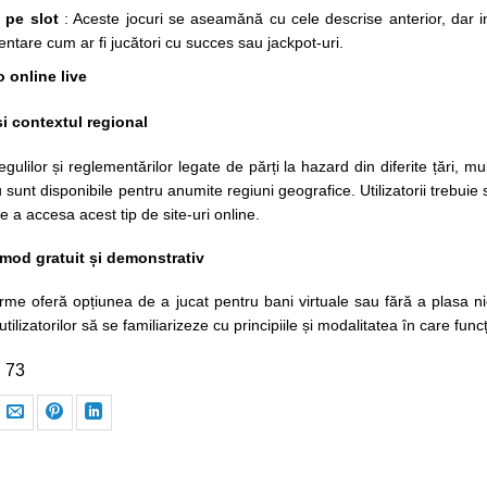
i pe slot
: Aceste jocuri se aseamănă cu cele descrise anterior, dar in
entare cum ar fi jucători cu succes sau jackpot-uri.
 online live
și contextul regional
gulilor și reglementărilor legate de părți la hazard din diferite țări, mu
u sunt disponibile pentru anumite regiuni geografice. Utilizatorii trebui
e a accesa acest tip de site-uri online.
 mod gratuit și demonstrativ
orme oferă opțiunea de a jucat pentru bani virtuale sau fără a plasa n
utilizatorilor să se familiarizeze cu principiile și modalitatea în care fun
:
73