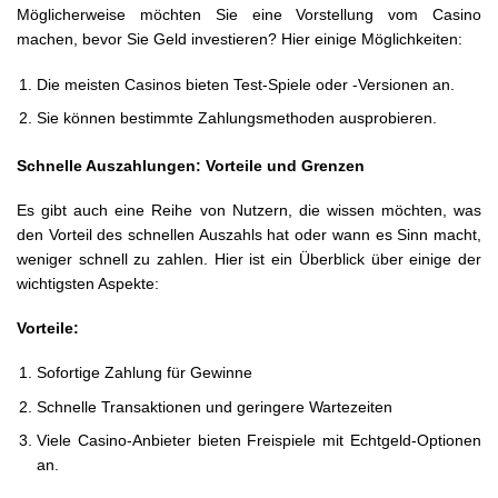
Möglicherweise möchten Sie eine Vorstellung vom Casino
machen, bevor Sie Geld investieren? Hier einige Möglichkeiten:
Die meisten Casinos bieten Test-Spiele oder -Versionen an.
Sie können bestimmte Zahlungsmethoden ausprobieren.
Schnelle Auszahlungen: Vorteile und Grenzen
Es gibt auch eine Reihe von Nutzern, die wissen möchten, was
den Vorteil des schnellen Auszahls hat oder wann es Sinn macht,
weniger schnell zu zahlen. Hier ist ein Überblick über einige der
wichtigsten Aspekte:
Vorteile:
Sofortige Zahlung für Gewinne
Schnelle Transaktionen und geringere Wartezeiten
Viele Casino-Anbieter bieten Freispiele mit Echtgeld-Optionen
an.