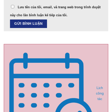
Lưu tên của tôi, email, và trang web trong trình duyệt
này cho lần bình luận kế tiếp của tôi.
Lịch
công
tác