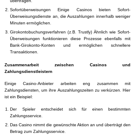
übertragen.
Sofortüberweisungen Einige Casinos bieten Sofort-
Überweisungsdienste an, die Auszahlungen innerhalb weniger
Minuten ermöglichen.
Girokontobuchungsverfahren (z.B. Trustly) Ähnlich wie Sofort-
Überweisungen funktionieren diese Prozesse ebenfalls mit
Bank-Girokonto-Konten und ermöglichen schnellere
Transaktionen.
Zusammenarbeit zwischen Casinos und
Zahlungsdienstleistern
Einige Casino-Anbieter arbeiten eng zusammen mit
Zahlungsdiensten, um ihre Auszahlungszeiten zu verkürzen. Hier
ist ein Beispiel:
Der Spieler entscheidet sich für einen bestimmten
Zahlungsservice.
Das Casino nimmt die gewünschte Aktion an und überträgt den
Betrag zum Zahlungsservice.