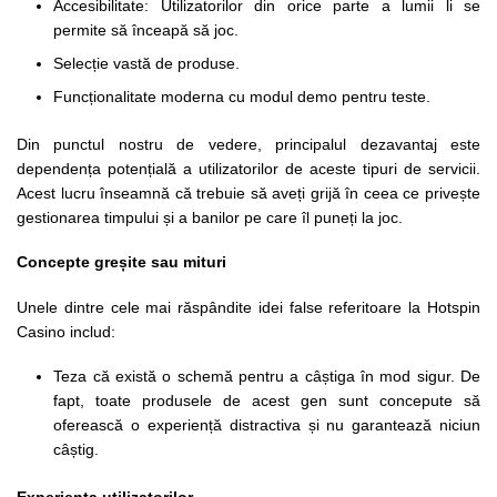
Accesibilitate: Utilizatorilor din orice parte a lumii li se
permite să înceapă să joc.
Selecție vastă de produse.
Funcționalitate moderna cu modul demo pentru teste.
Din punctul nostru de vedere, principalul dezavantaj este
dependența potențială a utilizatorilor de aceste tipuri de servicii.
Acest lucru înseamnă că trebuie să aveți grijă în ceea ce privește
gestionarea timpului și a banilor pe care îl puneți la joc.
Concepte greșite sau mituri
Unele dintre cele mai răspândite idei false referitoare la Hotspin
Casino includ:
Teza că există o schemă pentru a câștiga în mod sigur. De
fapt, toate produsele de acest gen sunt concepute să
oferească o experiență distractiva și nu garantează niciun
câștig.
Experienta utilizatorilor