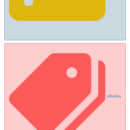
eMolisa