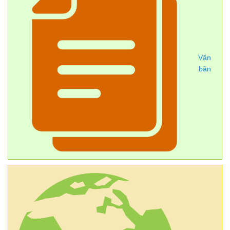
Văn
bản