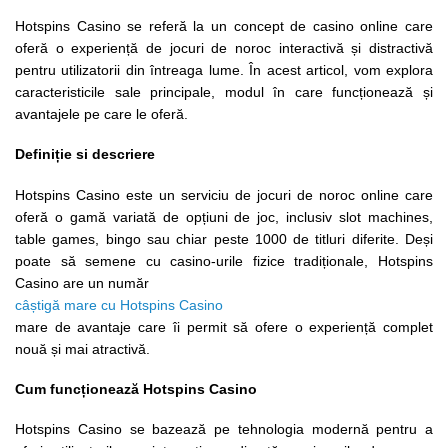
Hotspins Casino se referă la un concept de casino online care
oferă o experiență de jocuri de noroc interactivă și distractivă
pentru utilizatorii din întreaga lume. În acest articol, vom explora
caracteristicile sale principale, modul în care funcționează și
avantajele pe care le oferă.
Definiție si descriere
Hotspins Casino este un serviciu de jocuri de noroc online care
oferă o gamă variată de opțiuni de joc, inclusiv slot machines,
table games, bingo sau chiar peste 1000 de titluri diferite. Deși
poate să semene cu casino-urile fizice tradiționale, Hotspins
Casino are un număr
câștigă mare cu Hotspins Casino
mare de avantaje care îi permit să ofere o experiență complet
nouă și mai atractivă.
Cum funcționează Hotspins Casino
Hotspins Casino se bazează pe tehnologia modernă pentru a