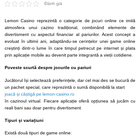
Đánh giá
Lemon Casino reprezintă o categorie de jocuri online ce imită
atmosfera unui cazino tradițional, combinând elemente de
divertisment cu aspectul financiar al pariurilor. Acest concept a
evoluat în ultimii ani, adaptându-se cerințelor unei game online
creștinți dintr-o lume în care timpul petrecut pe internet și plata
prin aplicație mobile au devenit parte integrantă a vieții cotidiene.
Poveste scurtă despre jocurile cu pariuri
Jucătorul își selectează preferințele, dar cel mai des se bucură de
un pachet special, care reprezintă o sumă disponibilă la start
joacă și câștigă pe lemon-casino.ro
în cazinoul virtual. Fiecare aplicație oferă opțiunea să jucăm cu
reali bani sau doar pentru divertisment.
Tipuri și variațiuni
Există două tipuri de game online: