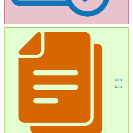
Văn
bản