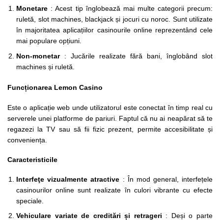
Monetare
: Acest tip înglobează mai multe categorii precum:
ruletă, slot machines, blackjack și jocuri cu noroc. Sunt utilizate
în majoritatea aplicațiilor casinourile online reprezentând cele
mai populare opțiuni.
Non-monetar
: Jucările realizate fără bani, înglobând slot
machines și ruletă.
Funcționarea Lemon Casino
Este o aplicație web unde utilizatorul este conectat în timp real cu
serverele unei platforme de pariuri. Faptul că nu ai neapărat să te
regazezi la TV sau să fii fizic prezent, permite accesibilitate și
conveniența.
Caracteristicile
Interfeţe vizualmente atractive
: În mod general, interfețele
casinourilor online sunt realizate în culori vibrante cu efecte
speciale.
Vehiculare variate de creditări și retrageri
: Deși o parte