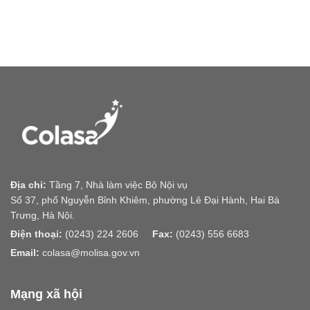
Địa chỉ:
Tầng 7, Nhà làm việc Bộ Nội vụ
Số 37, phố Nguyễn Bỉnh Khiêm, phường Lê Đại Hành, Hai Bà
Trưng, Hà Nội.
Điện thoại:
(0243) 224 2606
Fax:
(0243) 556 6683
Email:
colasa@molisa.gov.vn
Mạng xã hội