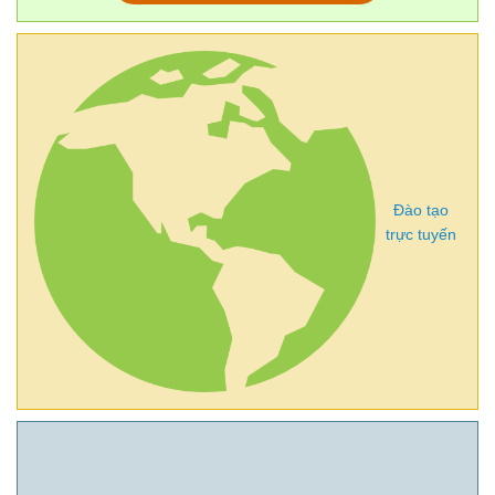
Đào tạo
trực tuyến