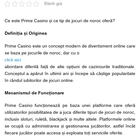
Đánh giá
Ce este Prime Casino și ce tip de jocuri de noroc oferă?
Definiția și Originea
Prime Casino este un concept modern de divertisment online care
se baza pe jocurile de noroc, dar cu o
click aici
abordare diferită față de alte opțiuni de cazinourile traditionale.
Conceptul a apărut în ultimii ani și începe să câștige popularitate
în rândul iubitorilor de jocuri online.
Mecanismul de Funcționare
Prime Casino funcționează pe baza unei platforme care oferă
utilizatorilor posibilitatea de a juca diferite tipuri de jocuri de noroc,
inclusiv sloturi, ruletă, blackjack și multe altele. Platformele online
se ocupă cu administrarea și gestionarea jucătorilor, astfel încât
fiecare jucător poate accesa și exploata toți serviciile oferite.