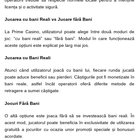
licența și o activitate sigură.
Jucarea cu bani Reali vs Jucare fără Bani
La Prime Casino, utilizatorul poate alege între două moduri de
joc: “cu bani reali” sau “fără bani”. Modul în care funcționează
aceste opțiuni este explicat pe larg mai jos.
Jucarea cu Bani Reali
Atunci când utilizatorul joacă cu banii lui, fiecare runda jucată
poate aduce beneficii sau pierderi. Câștigurile pot fi monetizate în
bani reale, astfel încât operatorii oferă diferite metode de
retragere a sumei câștigate.
Jocuri Fără Bani
O altă opțiune este joaca fără să se investească bani reali. În
acest mod, jucatorul poate beneficia în exclusivitate de utilizarea
gratuită a jocurilor cu ocazia unor promoții speciale și bonusuri
acordate.