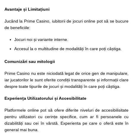
Avantaje și Limitațiuni
Jucând la Prime Casino, iubitorii de jocuri online pot să se bucure
de beneficiile:
Jocuri noi și variante interne.
Accesul la o multitudine de modalități în care poți câștiga.
Comunizări sau mitologii
Prime Casino nu este niciodată legat de orice gen de manipulare,
iar jucatorilor le sunt oferite condiții transparente și informații clare
despre toate tipurile de jocuri și modalități în care poți câștiga.
Experiența Utilizatorului și Accesibilitate
Platformele online pot să ofere diferite niveluri de accesibilisitate
pentru utilizatori cu cerințe specifice, cum ar fi persoanele cu
dizabilități sau cei în vârstă. Experienta pe care o oferă este în
general mai buna.