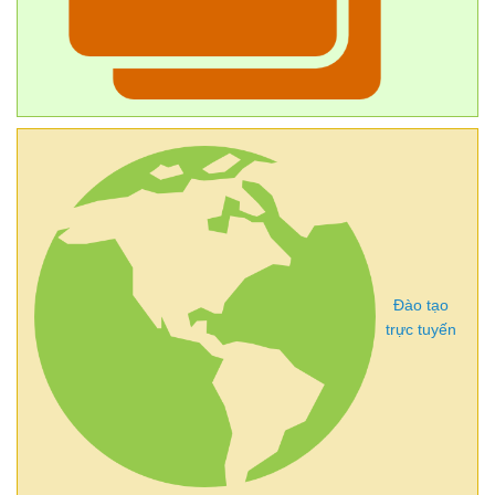
Đào tạo
trực tuyến