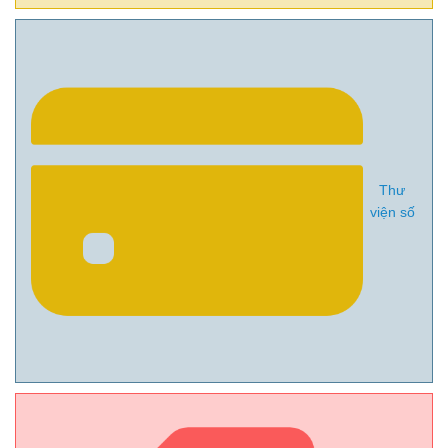
Thư
viện số