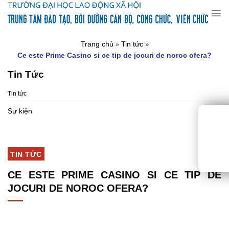
Chuyển
đến
nội
dung
Trang chủ
Tin tức
»
»
Ce este Prime Casino si ce tip de jocuri de noroc ofera?
Tin Tức
Tin tức
Sự kiện
TIN TỨC
CE ESTE PRIME CASINO SI CE TIP DE
JOCURI DE NOROC OFERA?