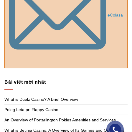
eColasa
Bài viết mới nhất
What is Duelz Casino? A Brief Overview
Poleg Leta pri Flappy Casino
An Overview of Portarlington Pokies Amenities and Services
What is Betinia Casino: A Overview of Its Games and Operations.