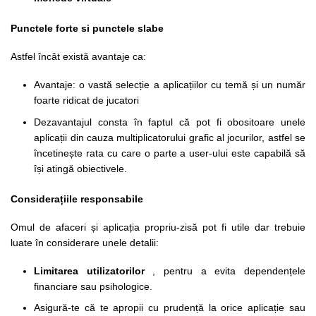
Punctele forte si punctele slabe
Astfel încât există avantaje ca:
Avantaje: o vastă selecție a aplicațiilor cu temă și un număr
foarte ridicat de jucatori
Dezavantajul consta în faptul că pot fi obositoare unele
aplicații din cauza multiplicatorului grafic al jocurilor, astfel se
încetinește rata cu care o parte a user-ului este capabilă să
își atingă obiectivele.
Considerațiile responsabile
Omul de afaceri și aplicația propriu-zisă pot fi utile dar trebuie
luate în considerare unele detalii:
Limitarea utilizatorilor
, pentru a evita dependențele
financiare sau psihologice.
Asigură-te că te apropii cu prudență la orice aplicație sau