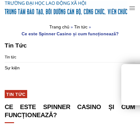
Chuyển
đến
nội
dung
Trang chủ
Tin tức
»
»
Ce este Spinner Casino și cum funcționează?
Tin Tức
Tin tức
Sự kiện
TIN TỨC
CE ESTE SPINNER CASINO ȘI CUM
FUNCȚIONEAZĂ?