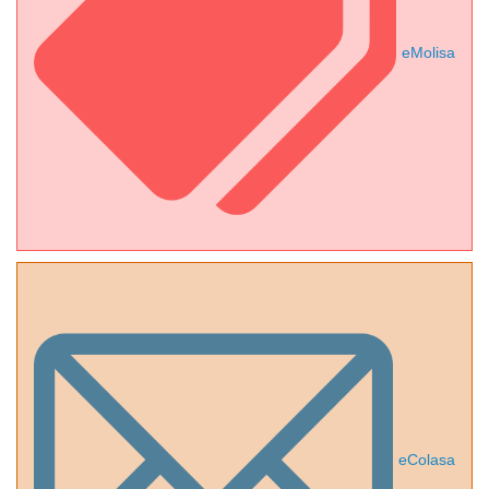
eMolisa
eColasa