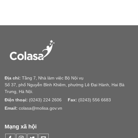
Địa chỉ:
Tầng 7, Nhà làm việc Bộ Nội vụ
Số 37, phố Nguyễn Bỉnh Khiêm, phường Lê Đại Hành, Hai Bà
Trưng, Hà Nội.
Điện thoại:
(0243) 224 2606
Fax:
(0243) 556 6683
Email:
colasa@molisa.gov.vn
Mạng xã hội