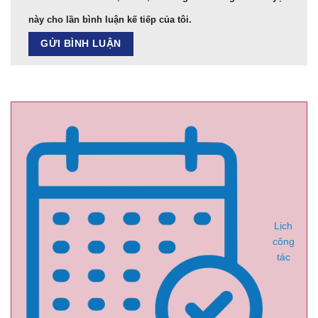
này cho lần bình luận kế tiếp của tôi.
Lịch
công
tác