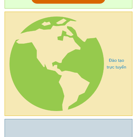
Đào tạo
trực tuyến