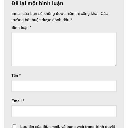
Để lại một bình luận
Email của bạn sẽ không được hiển thị công khai.
Các
trường bắt buộc được đánh dấu
*
Bình luận
*
Tên
*
Email
*
Lưu tên của tôi, email, và trang web trong trình duyệt