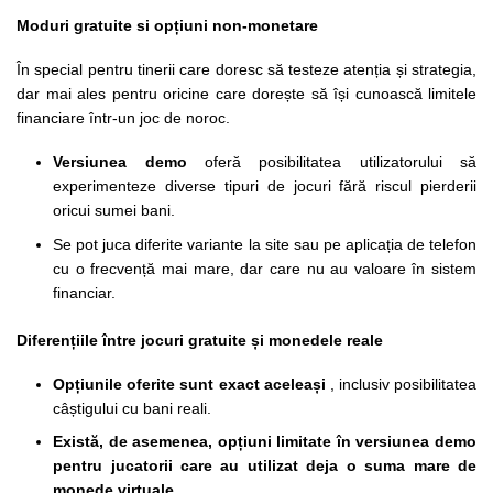
Moduri gratuite si opțiuni non-monetare
În special pentru tinerii care doresc să testeze atenția și strategia,
dar mai ales pentru oricine care dorește să își cunoască limitele
financiare într-un joc de noroc.
Versiunea demo
oferă posibilitatea utilizatorului să
experimenteze diverse tipuri de jocuri fără riscul pierderii
oricui sumei bani.
Se pot juca diferite variante la site sau pe aplicația de telefon
cu o frecvență mai mare, dar care nu au valoare în sistem
financiar.
Diferențiile între jocuri gratuite și monedele reale
Opțiunile oferite sunt exact aceleași
, inclusiv posibilitatea
câștigului cu bani reali.
Există, de asemenea, opțiuni limitate în versiunea demo
pentru jucatorii care au utilizat deja o suma mare de
monede virtuale