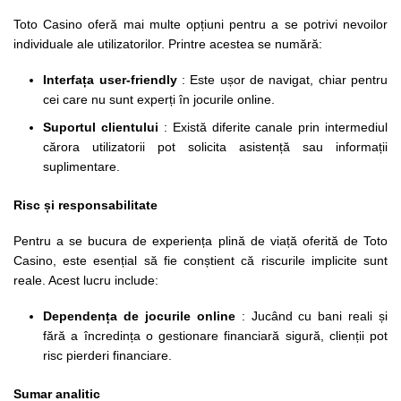
Toto Casino oferă mai multe opțiuni pentru a se potrivi nevoilor
individuale ale utilizatorilor. Printre acestea se numără:
Interfața user-friendly
: Este ușor de navigat, chiar pentru
cei care nu sunt experți în jocurile online.
Suportul clientului
: Există diferite canale prin intermediul
cărora utilizatorii pot solicita asistență sau informații
suplimentare.
Risc și responsabilitate
Pentru a se bucura de experiența plină de viață oferită de Toto
Casino, este esențial să fie conștient că riscurile implicite sunt
reale. Acest lucru include:
Dependența de jocurile online
: Jucând cu bani reali și
fără a încredința o gestionare financiară sigură, clienții pot
risc pierderi financiare.
Sumar analitic