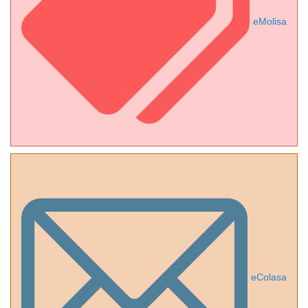
eMolisa
eColasa