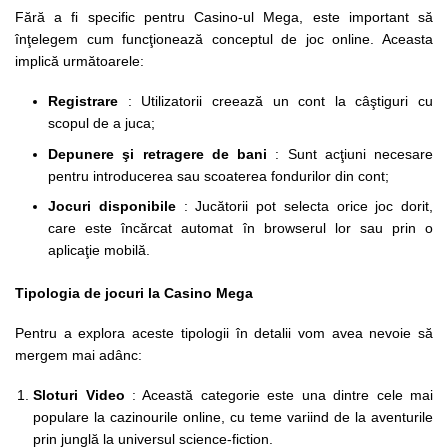
Fără a fi specific pentru Casino-ul Mega, este important să
înţelegem cum funcţionează conceptul de joc online. Aceasta
implică următoarele:
Registrare
: Utilizatorii creează un cont la câştiguri cu
scopul de a juca;
Depunere şi retragere de bani
: Sunt acţiuni necesare
pentru introducerea sau scoaterea fondurilor din cont;
Jocuri disponibile
: Jucătorii pot selecta orice joc dorit,
care este încărcat automat în browserul lor sau prin o
aplicaţie mobilă.
Tipologia de jocuri la Casino Mega
Pentru a explora aceste tipologii în detalii vom avea nevoie să
mergem mai adânc:
Sloturi Video
: Această categorie este una dintre cele mai
populare la cazinourile online, cu teme variind de la aventurile
prin junglă la universul science-fiction.