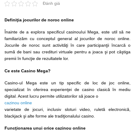
Đánh giá
Definiţia jocurilor de noroc online
Înainte de a explora specificul casinoului Mega, este util să ne
familiarizăm cu conceptul general al jocurilor de noroc online.
Jocurile de noroc sunt activităţi în care participanţii încarcă o
sumă de bani sau credituri virtuale pentru a joaca şi pot câştiga
premii în funcţie de rezultatele lor.
Ce este Casino Mega?
Casino-ul Mega este un tip specific de loc de joc online,
specializat în oferirea experienţei de casino clasică în mediu
digital. Acest lucru permite utilizatorilor să joace o
cazinou online
varietate de jocuri, inclusiv sloturi video, ruletă electronică,
blackjack şi alte forme ale tradiţionalului casino.
Funcţionarea unui orice cazinou online