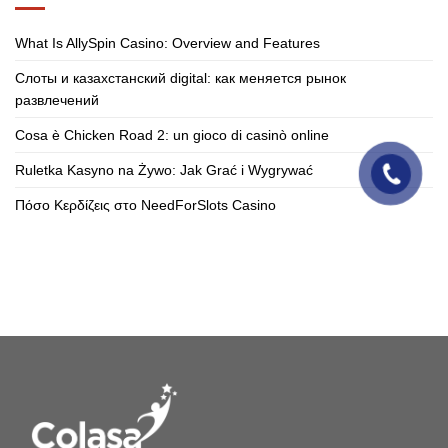
What Is AllySpin Casino: Overview and Features
Слоты и казахстанский digital: как меняется рынок
развлечений
Cosa è Chicken Road 2: un gioco di casinò online
Ruletka Kasyno na Żywo: Jak Grać i Wygrywać
Πόσο Κερδίζεις στο NeedForSlots Casino