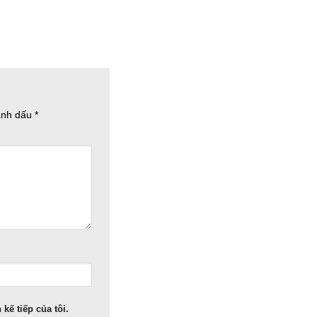
ánh dấu
*
kế tiếp của tôi.