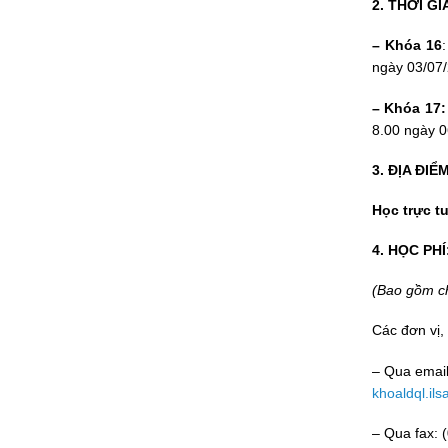
2. THỜI GI
– Khóa 16
ngày 03/07
– Khóa 17
8.00 ngày 0
3. ĐỊA ĐIỂ
Học trực t
4. HỌC PHÍ
(Bao gồm chi
Các đơn vị,
– Qua emai
khoaldql.il
– Qua fax: 