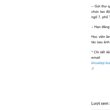
– Gửi thư 
chức lao độ
ngõ 7, phố 
– Hạn đăng 
Học viên là
tác sau ảnh
* Chi tiết 
email:
khoaldql.il
./.
Lượt xem 