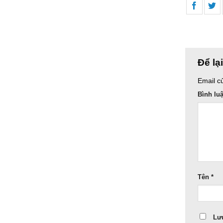
Để lạ
Email c
Bình lu
Tên
*
Lưu