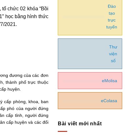
Đào
 tổ chức 02 khóa “Bồi
tạo
1” học bằng hình thức
trực
/7/2021.
tuyến
Thư
viện
số
ương đương của các đơn
eMolisa
h, thành phố trực thuộc
 cấp huyện.
eColasa
lý cấp phòng, khoa, ban
 cấp phó của người đứng
ân cấp tỉnh, người đứng
ân cấp huyện và các đối
Bài viết mới nhất