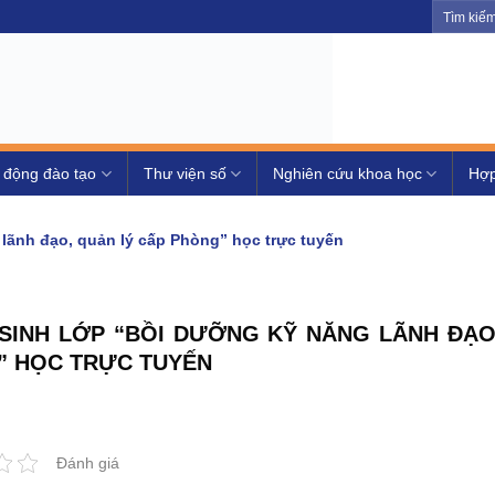
 động đào tạo
Thư viện số
Nghiên cứu khoa học
Hợp
lãnh đạo, quản lý cấp Phòng” học trực tuyến
SINH LỚP “BỒI DƯỠNG KỸ NĂNG LÃNH ĐẠO
” HỌC TRỰC TUYẾN
Đánh giá