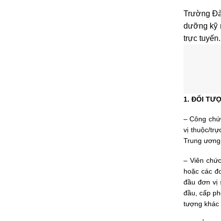
Trường Đào
dưỡng kỹ 
trực tuyến
1. ĐỐI T
– Công chứ
vị thuộc/tr
Trung ương,
– Viên chứ
hoặc các đ
đầu đơn vị
đầu, cấp ph
tượng khác 