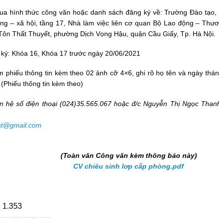
qua hình thức công văn hoặc danh sách đăng ký về: Trường Đào tạo,
ng – xã hội, tầng 17, Nhà làm việc liên cơ quan Bộ Lao động – Thươ
Tôn Thất Thuyết, phường Dịch Vọng Hậu, quận Cầu Giấy, Tp. Hà Nội.
ký: Khóa 16, Khóa 17 trước ngày 20/06/2021
m phiếu thông tin kèm theo 02 ảnh cỡ 4×6, ghi rõ họ tên và ngày thá
 (Phiếu thông tin kèm theo)
liên hệ số điện thoại (024)35.565.067 hoặc đ/c Nguyễn Thị Ngọc Tha
sat@gmail.com
(Toàn văn Công văn kèm thông báo này)
CV chiêu sinh lơp cấp phòng.pdf
:
1.353