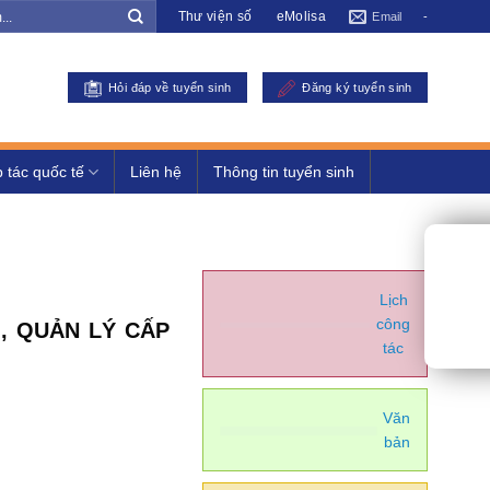
Thư viện số
eMolisa
Email
-
Hỏi đáp về tuyển sinh
Đăng ký tuyển sinh
 tác quốc tế
Liên hệ
Thông tin tuyển sinh
Lịch
công
, QUẢN LÝ CẤP
tác
Văn
bản