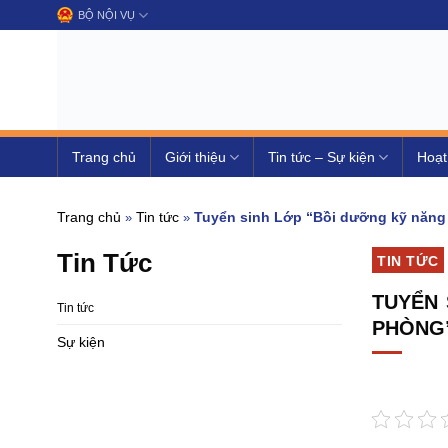
Chuyển
BỘ NỘI VỤ
đến
nội
dung
Trang chủ
Giới thiệu
Tin tức – Sự kiện
Hoạt
Trang chủ
Tin tức
Tuyển sinh Lớp “Bồi dưỡng kỹ năng 
»
»
Tin Tức
TIN TỨC
TUYỂN 
Tin tức
PHÒNG
Sự kiện