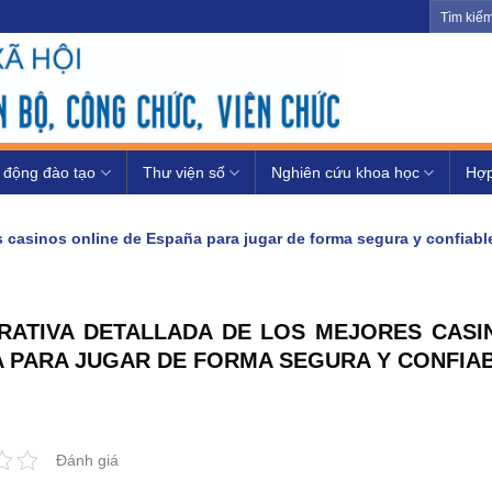
 động đào tạo
Thư viện số
Nghiên cứu khoa học
Hợp
 casinos online de España para jugar de forma segura y confiabl
ATIVA DETALLADA DE LOS MEJORES CASI
 PARA JUGAR DE FORMA SEGURA Y CONFIAB
Đánh giá