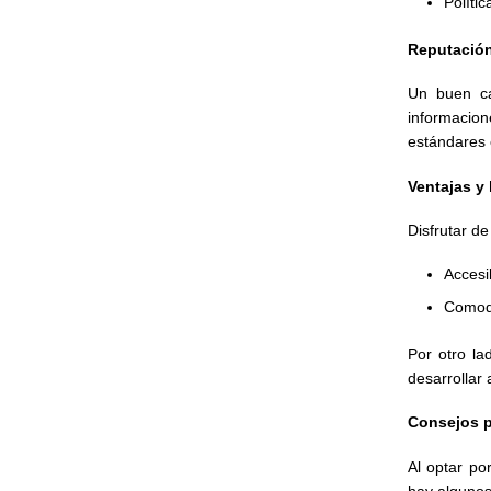
Políti
Reputación
Un buen ca
informacio
estándares 
Ventajas y 
Disfrutar d
Accesi
Comodi
Por otro la
desarrollar
Consejos p
Al optar po
hay algunos