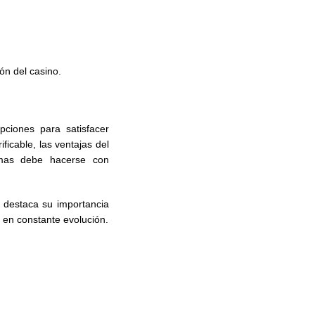
ón del casino.
ciones para satisfacer
ficable, las ventajas del
rmas debe hacerse con
s destaca su importancia
 en constante evolución.