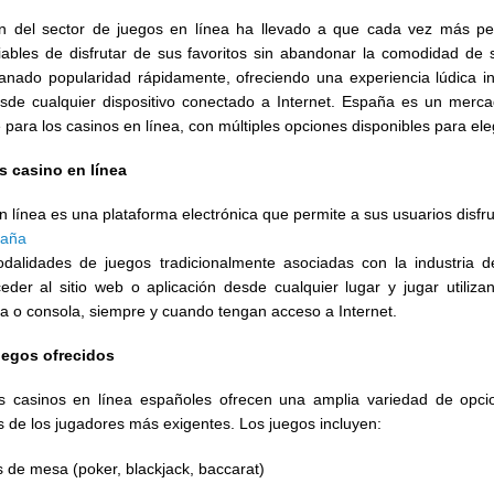
ón del sector de juegos en línea ha llevado a que cada vez más p
iables de disfrutar de sus favoritos sin abandonar la comodidad de
anado popularidad rápidamente, ofreciendo una experiencia lúdica int
sde cualquier dispositivo conectado a Internet. España es un merc
para los casinos en línea, con múltiples opciones disponibles para eleg
s casino en línea
n línea es una plataforma electrónica que permite a sus usuarios disfru
paña
dalidades de juegos tradicionalmente asociadas con la industria d
der al sitio web o aplicación desde cualquier lugar y jugar utilizan
 o consola, siempre y cuando tengan acceso a Internet.
uegos ofrecidos
s casinos en línea españoles ofrecen una amplia variedad de opcio
 de los jugadores más exigentes. Los juegos incluyen:
 de mesa (poker, blackjack, baccarat)