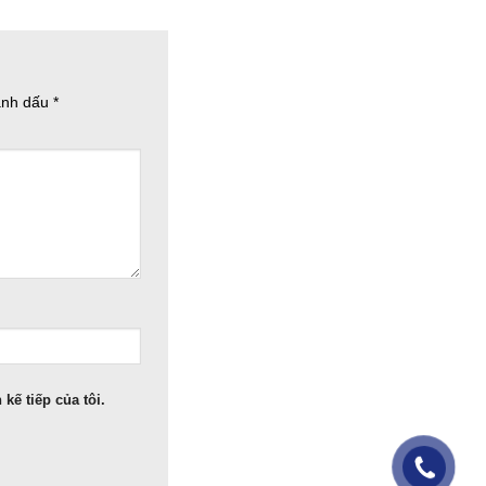
ánh dấu
*
kế tiếp của tôi.