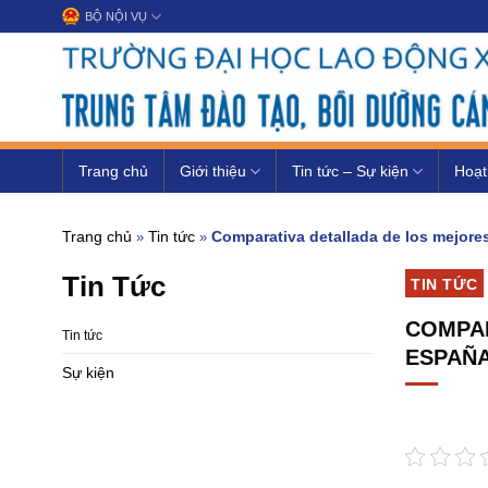
Chuyển
BỘ NỘI VỤ
đến
nội
dung
Trang chủ
Giới thiệu
Tin tức – Sự kiện
Hoạt
Trang chủ
Tin tức
Comparativa detallada de los mejores
»
»
Tin Tức
TIN TỨC
COMPAR
Tin tức
ESPAÑA
Sự kiện