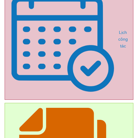
Lịch
công
tác