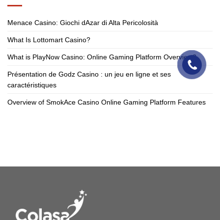
Menace Casino: Giochi dAzar di Alta Pericolosità
What Is Lottomart Casino?
What is PlayNow Casino: Online Gaming Platform Overview?
Présentation de Godz Casino : un jeu en ligne et ses
caractéristiques
Overview of SmokAce Casino Online Gaming Platform Features