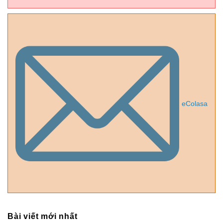
eColasa
Bài viết mới nhất