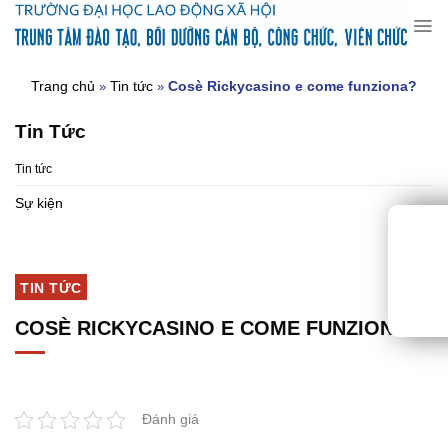
Chuyển
đến
nội
dung
Trang chủ
Tin tức
Cosè Rickycasino e come funziona?
»
»
Tin Tức
Tin tức
Sự kiện
TIN TỨC
COSÈ RICKYCASINO E COME FUNZIONA?
Đánh giá