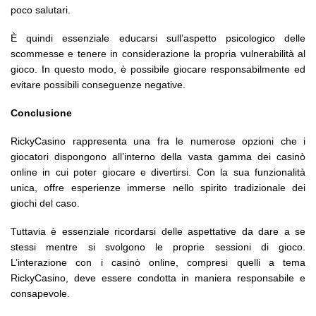
poco salutari.
È quindi essenziale educarsi sull’aspetto psicologico delle
scommesse e tenere in considerazione la propria vulnerabilità al
gioco. In questo modo, è possibile giocare responsabilmente ed
evitare possibili conseguenze negative.
Conclusione
RickyCasino rappresenta una fra le numerose opzioni che i
giocatori dispongono all’interno della vasta gamma dei casinò
online in cui poter giocare e divertirsi. Con la sua funzionalità
unica, offre esperienze immerse nello spirito tradizionale dei
giochi del caso.
Tuttavia è essenziale ricordarsi delle aspettative da dare a se
stessi mentre si svolgono le proprie sessioni di gioco.
L’interazione con i casinò online, compresi quelli a tema
RickyCasino, deve essere condotta in maniera responsabile e
consapevole.