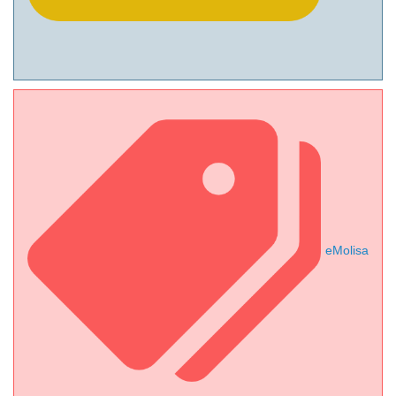
eMolisa