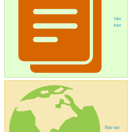
Văn
bản
Đào tạo