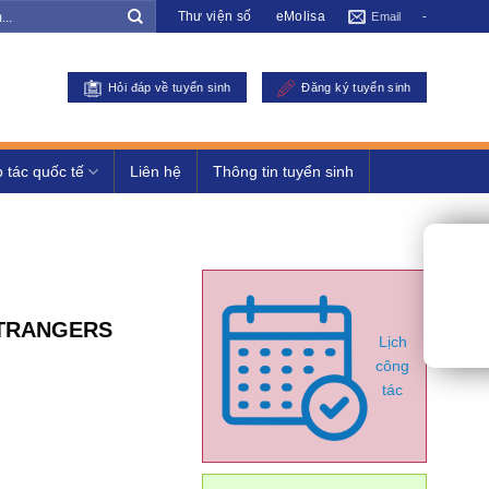
Thư viện số
eMolisa
Email
-
Hỏi đáp về tuyển sinh
Đăng ký tuyển sinh
 tác quốc tế
Liên hệ
Thông tin tuyển sinh
ÉTRANGERS
Lịch
công
tác