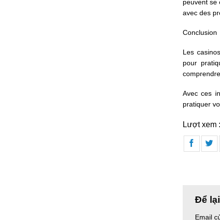
peuvent se 
avec des pro
Conclusion
Les casinos
pour pratiq
comprendre l
Avec ces in
pratiquer v
Lượt xem 
Để lạ
Email c