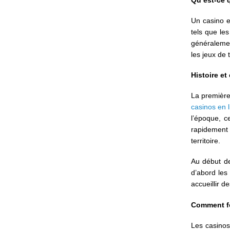
Un casino e
tels que les
généralemen
les jeux de t
Histoire et
La première
casinos en 
l’époque, c
rapidement 
territoire.
Au début de
d’abord les
accueillir 
Comment fo
Les casinos 