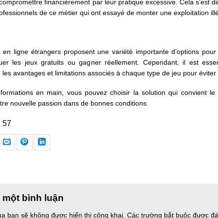
compromettre financièrement par leur pratique excessive. Cela s’est dé
fessionnels de ce métier qui ont essayé de monter une exploitation illé
 en ligne étrangers proposent une variété importante d’options pour 
uer les jeux gratuits ou gagner réellement. Cependant, il est esse
es avantages et limitations associés à chaque type de jeu pour éviter ai
formations en main, vous pouvez choisir la solution qui convient l
otre nouvelle passion dans de bonnes conditions.
:
57
i một bình luận
ủa bạn sẽ không được hiển thị công khai.
Các trường bắt buộc được đ