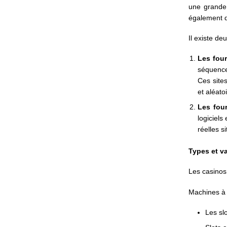
une grande 
également d
Il existe de
Les fou
séquence 
Ces site
et aléatoi
Les four
logiciels
réelles s
Types et va
Les casinos
Machines à
Les sl