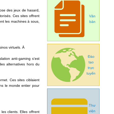
pose des jeux de hasard,
orisés. Ces sites offrent
Văn
ent les machines à sous,
bản
nos virtuels. À
Đào
lation anti-gaming s’est
tạo
es alternatives hors du
trực
tuyến
net. Ces sites ciblaient
ns le monde entier pour
Thư
viện
les clients. Elles offrent