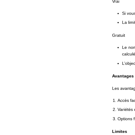
Vrai
Si vou
La lim
Gratuit
Le nom
calculé
L’objec
Avantages e
Les avanta
Accès fac
Variétés 
Options f
Limites