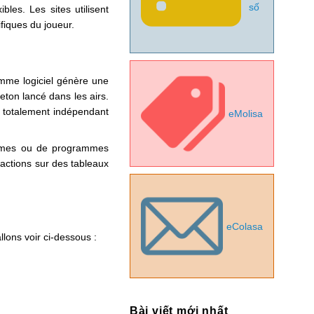
số
les. Les sites utilisent
fiques du joueur.
amme logiciel génère une
jeton lancé dans les airs.
t totalement indépendant
eMolisa
ithmes ou de programmes
es actions sur des tableaux
eColasa
lons voir ci-dessous :
Bài viết mới nhất