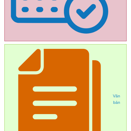
Văn
bản