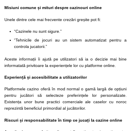
Misiuni comune și mituri despre cazinouri online
Unele dintre cele mai frecvente crezări greșite pot fi:
“Cazinele nu sunt sigure.”
“Tehnicile de jocuri au un sistem automatizat pentru a
controla jucatorii.”
Aceste informații îi ajută pe utilizatori să ia o decizie mai bine
informatată privitoare la experiențele lor cu platforme online.
Experiență și accesibilitate a utilizatorilor
Platformele cazino oferă în mod normal o gamă largă de opțiuni
pentru jucători să selecteze preferințele lor personalizate.
Existența unor bune practici comerciale ale caselor cu noroc
reprezintă beneficiul primordial al jucătorilor.
Riscuri și responsabilitate în timp ce jucați la cazine online