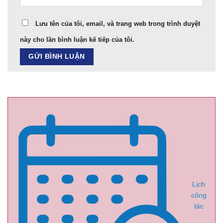
Lưu tên của tôi, email, và trang web trong trình duyệt
này cho lần bình luận kế tiếp của tôi.
Lịch
công
tác