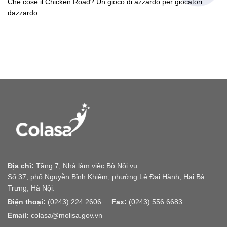
Che cosè il Chicken Road? Un gioco di azzardo per giocatori
dazzardo.
Địa chỉ:
Tầng 7, Nhà làm việc Bộ Nội vụ
Số 37, phố Nguyễn Bỉnh Khiêm, phường Lê Đại Hành, Hai Bà
Trưng, Hà Nội.
Điện thoại:
(0243) 224 2606
Fax:
(0243) 556 6683
Email:
colasa@molisa.gov.vn