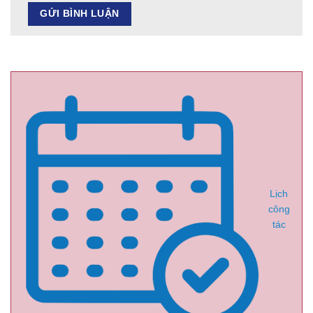
Lịch
công
tác