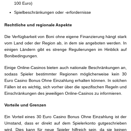
100 Euro)
Spielbeschränkungen oder -erfordernisse
Rechtliche und regionale Aspekte
Die Verfügbarkeit von Boni ohne eigene Finanzierung hängt stark
vom Land oder der Region ab, in dem sie angeboten werden. In
einigen Ländern gibt es strenge Regulierungen im Hinblick auf
Bonibedingungen.
Einige Online-Casinos bieten auch nationale Beschränkungen an,
sodass Spieler bestimmter Regionen möglicherweise kein 30
Euro Casino Bonus Ohne Einzahlung erhalten können. In solchen
Fällen ist es wichtig, sich vorher über die spezifischen Regeln und
Einschränkungen des jeweiligen Online-Casinos zu informieren.
Vorteile und Grenzen
Ein Vorteil eines 30 Euro Casino Bonus Ohne Einzahlung ist der
Umstand, dass er direkt auf dem Spielerkonto gutgeschrieben
wird. Dies kann für neue Spieler hilfreich sein, da sie keinen