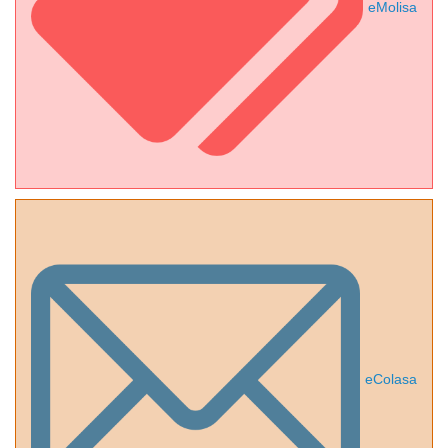
eMolisa
eColasa