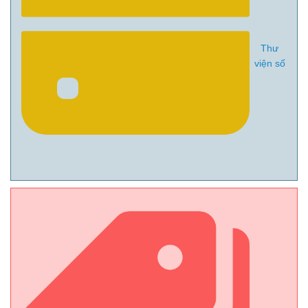
Thư
viện số