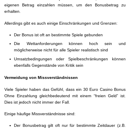
eigenen Betrag einzahlen müssen, um den Bonusbetrag zu
erhalten.
Allerdings gibt es auch einige Einschränkungen und Grenzen:
Der Bonus ist oft an bestimmte Spiele gebunden
Die Wettanforderungen können hoch sein und
möglicherweise nicht für alle Spieler realistisch sind
Umsatzbedingungen oder Spielbeschränkungen können
ebenfalls Gegenstände von Kritik sein
Vermeidung von Missverständnissen
Viele Spieler haben das Gefühl, dass ein 30 Euro Casino Bonus
Ohne Einzahlung gleichbedeutend mit einem “freien Geld” ist.
Dies ist jedoch nicht immer der Fall.
Einige häufige Missverständnisse sind:
Der Bonusbetrag gilt oft nur für bestimmte Zeitdauer (z.B.