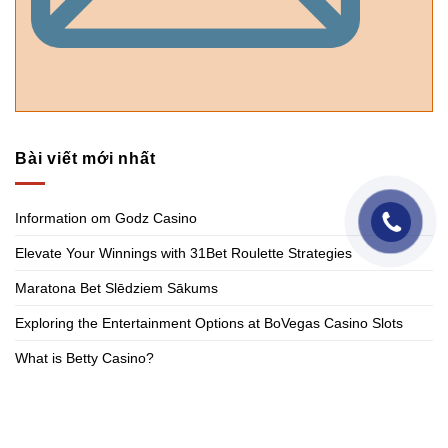
Bài viết mới nhất
Information om Godz Casino
Elevate Your Winnings with 31Bet Roulette Strategies
Maratona Bet Slēdziem Sākums
Exploring the Entertainment Options at BoVegas Casino Slots
What is Betty Casino?