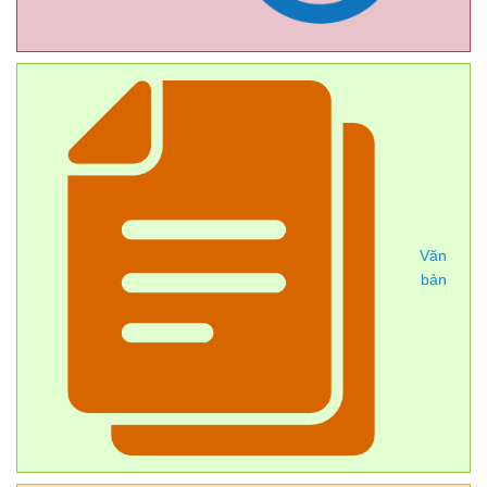
Văn
bản