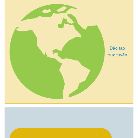
Đào tạo
trực tuyến