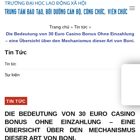
Chuyển
đến
nội
dung
Trang chủ
Tin tức
»
»
Die Bedeutung von 30 Euro Casino Bonus Ohne Einzahlung
– eine Übersicht über den Mechanismus dieser Art von Boni.
Tin Tức
Tin tức
Sự kiện
TIN TỨC
DIE BEDEUTUNG VON 30 EURO CASINO
BONUS OHNE EINZAHLUNG – EINE
ÜBERSICHT ÜBER DEN MECHANISMUS
DIESER ART VON BONI.