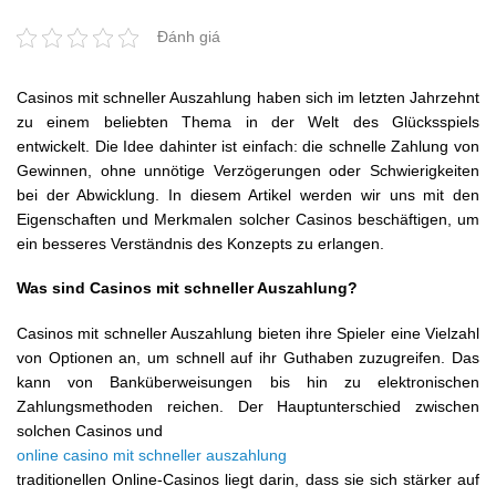
Đánh giá
Casinos mit schneller Auszahlung haben sich im letzten Jahrzehnt
zu einem beliebten Thema in der Welt des Glücksspiels
entwickelt. Die Idee dahinter ist einfach: die schnelle Zahlung von
Gewinnen, ohne unnötige Verzögerungen oder Schwierigkeiten
bei der Abwicklung. In diesem Artikel werden wir uns mit den
Eigenschaften und Merkmalen solcher Casinos beschäftigen, um
ein besseres Verständnis des Konzepts zu erlangen.
Was sind Casinos mit schneller Auszahlung?
Casinos mit schneller Auszahlung bieten ihre Spieler eine Vielzahl
von Optionen an, um schnell auf ihr Guthaben zuzugreifen. Das
kann von Banküberweisungen bis hin zu elektronischen
Zahlungsmethoden reichen. Der Hauptunterschied zwischen
solchen Casinos und
online casino mit schneller auszahlung
traditionellen Online-Casinos liegt darin, dass sie sich stärker auf