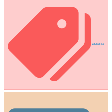
eMolisa