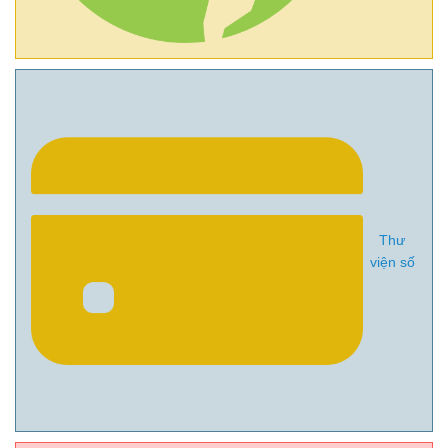
Thư
viện số