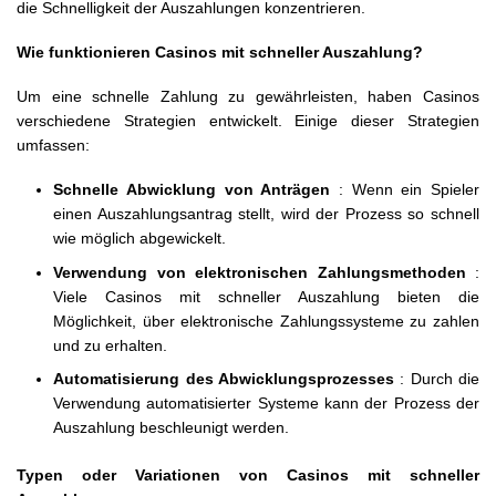
die Schnelligkeit der Auszahlungen konzentrieren.
Wie funktionieren Casinos mit schneller Auszahlung?
Um eine schnelle Zahlung zu gewährleisten, haben Casinos
verschiedene Strategien entwickelt. Einige dieser Strategien
umfassen:
Schnelle Abwicklung von Anträgen
: Wenn ein Spieler
einen Auszahlungsantrag stellt, wird der Prozess so schnell
wie möglich abgewickelt.
Verwendung von elektronischen Zahlungsmethoden
:
Viele Casinos mit schneller Auszahlung bieten die
Möglichkeit, über elektronische Zahlungssysteme zu zahlen
und zu erhalten.
Automatisierung des Abwicklungsprozesses
: Durch die
Verwendung automatisierter Systeme kann der Prozess der
Auszahlung beschleunigt werden.
Typen oder Variationen von Casinos mit schneller