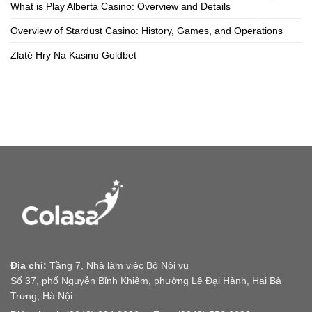
What is Play Alberta Casino: Overview and Details
Overview of Stardust Casino: History, Games, and Operations
Zlaté Hry Na Kasinu Goldbet
Địa chỉ:
Tầng 7, Nhà làm việc Bộ Nội vụ
Số 37, phố Nguyễn Bỉnh Khiêm, phường Lê Đại Hành, Hai Bà
Trưng, Hà Nội.