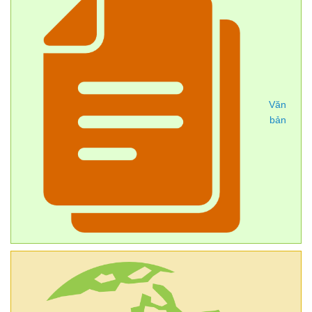
Văn
bản