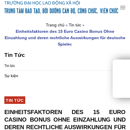
Chuyển
đến
nội
dung
Trang chủ
Tin tức
»
»
Einheitsfaktoren des 15 Euro Casino Bonus Ohne
Einzahlung und deren rechtliche Auswirkungen für deutsche
Spieler.
Tin Tức
Tin tức
Sự kiện
TIN TỨC
EINHEITSFAKTOREN DES 15 EURO
CASINO BONUS OHNE EINZAHLUNG UND
DEREN RECHTLICHE AUSWIRKUNGEN FÜR