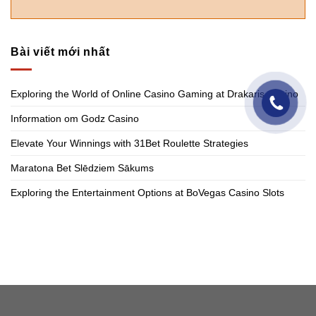
Bài viết mới nhất
Exploring the World of Online Casino Gaming at Drakaris Casino
Information om Godz Casino
Elevate Your Winnings with 31Bet Roulette Strategies
Maratona Bet Slēdziem Sākums
Exploring the Entertainment Options at BoVegas Casino Slots