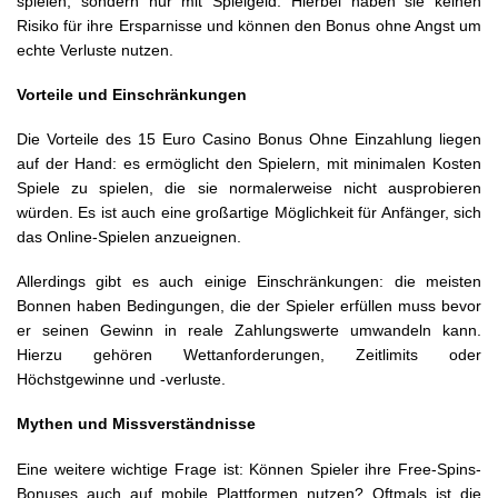
spielen, sondern nur mit Spielgeld. Hierbei haben sie keinen
Risiko für ihre Ersparnisse und können den Bonus ohne Angst um
echte Verluste nutzen.
Vorteile und Einschränkungen
Die Vorteile des 15 Euro Casino Bonus Ohne Einzahlung liegen
auf der Hand: es ermöglicht den Spielern, mit minimalen Kosten
Spiele zu spielen, die sie normalerweise nicht ausprobieren
würden. Es ist auch eine großartige Möglichkeit für Anfänger, sich
das Online-Spielen anzueignen.
Allerdings gibt es auch einige Einschränkungen: die meisten
Bonnen haben Bedingungen, die der Spieler erfüllen muss bevor
er seinen Gewinn in reale Zahlungswerte umwandeln kann.
Hierzu gehören Wettanforderungen, Zeitlimits oder
Höchstgewinne und -verluste.
Mythen und Missverständnisse
Eine weitere wichtige Frage ist: Können Spieler ihre Free-Spins-
Bonuses auch auf mobile Plattformen nutzen? Oftmals ist die