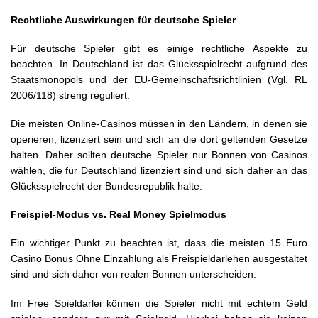
Rechtliche Auswirkungen für deutsche Spieler
Für deutsche Spieler gibt es einige rechtliche Aspekte zu
beachten. In Deutschland ist das Glücksspielrecht aufgrund des
Staatsmonopols und der EU-Gemeinschaftsrichtlinien (Vgl. RL
2006/118) streng reguliert.
Die meisten Online-Casinos müssen in den Ländern, in denen sie
operieren, lizenziert sein und sich an die dort geltenden Gesetze
halten. Daher sollten deutsche Spieler nur Bonnen von Casinos
wählen, die für Deutschland lizenziert sind und sich daher an das
Glücksspielrecht der Bundesrepublik halte.
Freispiel-Modus vs. Real Money Spielmodus
Ein wichtiger Punkt zu beachten ist, dass die meisten 15 Euro
Casino Bonus Ohne Einzahlung als Freispieldarlehen ausgestaltet
sind und sich daher von realen Bonnen unterscheiden.
Im Free Spieldarlei können die Spieler nicht mit echtem Geld