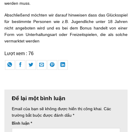
werden muss.
Abschließend möchten wir darauf hinweisen dass das Glücksspiel
für bestimmte Personen wie z.B. Jugendliche unter 18 Jahren
nicht angeboten wird und es bei dem Bonus handelt von einer
Form von Unterhaltungsart oder Freizeitspielen, die als solche
vermarktet werden
Lượt xem :
76
Để lại một bình luận
Email của bạn sẽ không được hiển thị công khai.
Các
trường bắt buộc được đánh dấu
*
Bình luận
*