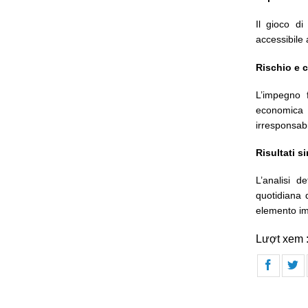
Il gioco d
accessibile 
Rischio e 
L’impegno 
economica d
irresponsabi
Risultati si
L’analisi de
quotidiana 
elemento im
Lượt xem 