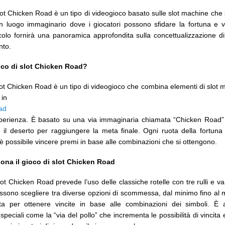
slot Chicken Road è un tipo di videogioco basato sulle slot machine che s
un luogo immaginario dove i giocatori possono sfidare la fortuna e 
colo fornirà una panoramica approfondita sulla concettualizzazione d
nto.
ioco di slot Chicken Road?
slot Chicken Road è un tipo di videogioco che combina elementi di slot 
 in
ad
perienza. È basato su una via immaginaria chiamata “Chicken Road” 
e il deserto per raggiungere la meta finale. Ogni ruota della fortuna 
 è possibile vincere premi in base alle combinazioni che si ottengono.
ona il gioco di slot Chicken Road
slot Chicken Road prevede l’uso delle classiche rotelle con tre rulli e v
ossono scegliere tra diverse opzioni di scommessa, dal minimo fino al
ta per ottenere vincite in base alle combinazioni dei simboli. È a
 speciali come la “via del pollo” che incrementa le possibilità di vincita e