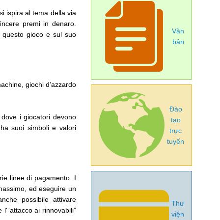
i ispira al tema della via
vincere premi in denaro.
Văn
i questo gioco e sul suo
bản
machine, giochi d’azzardo
Đào
dove i giocatori devono
tạo
ha suoi simboli e valori
trực
tuyến
arie linee di pagamento. I
 massimo, ed eseguire un
nche possibile attivare
Thư
 l'”attacco ai rinnovabili”
viện