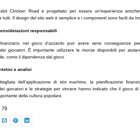
i slot Chicken Road è progettato per essere un’esperienza amiche
a tutti. Il design del sito web è semplice e i componenti sono facili da in
considerazioni responsabili
finanziario nel gioco d’azzardo può avere serie conseguenze pe
ei giocatori. È importante utilizzare le risorse disponibili per aiuta
le, come il dipendenza dal gioco.
ntetici e analisi
ttagliata dell’applicazione di slot machine, la pianificazione finanzia
dei giocatori e le strategie per vincere hanno indicato che il gioco d
portante della cultura popolare.
:
79