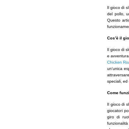
Il gioco di 
del pollo, 
Questo arti
funzioname
Cos’è il g
Il gioco di 
e avventura
Chicken Ro
un’unica es
attraversar
speciali, ed
Come funzi
Il gioco di 
giocatori p
giro di ruo
funzionalità