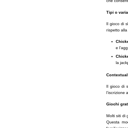
che consente
Tipi o varia
Il gioco di 
rispetto all
Chick
e l’agg
Chick
la jack
Contextual
Il gioco di
l’iscrizione
Giochi gra
Molti siti d
Questa moda