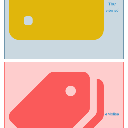
Thư
viện số
eMolisa