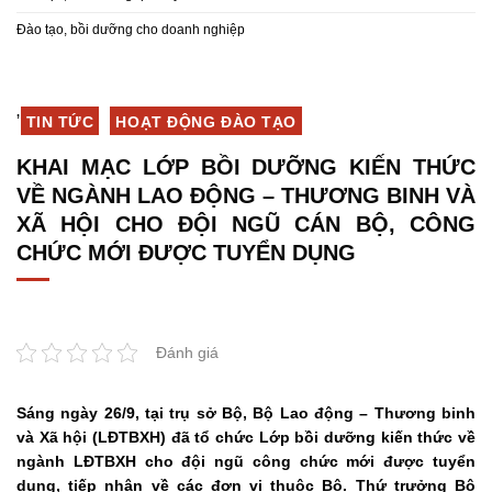
Đào tạo, bồi dưỡng cho doanh nghiệp
,
TIN TỨC
HOẠT ĐỘNG ĐÀO TẠO
KHAI MẠC LỚP BỒI DƯỠNG KIẾN THỨC
VỀ NGÀNH LAO ĐỘNG – THƯƠNG BINH VÀ
XÃ HỘI CHO ĐỘI NGŨ CÁN BỘ, CÔNG
CHỨC MỚI ĐƯỢC TUYỂN DỤNG
Đánh giá
Sáng ngày 26/9, tại trụ sở Bộ, Bộ Lao động – Thương binh
và Xã hội (LĐTBXH) đã tổ chức Lớp bồi dưỡng kiến thức về
ngành LĐTBXH cho đội ngũ công chức mới được tuyển
dụng, tiếp nhận về các đơn vị thuộc Bộ. Thứ trưởng Bộ