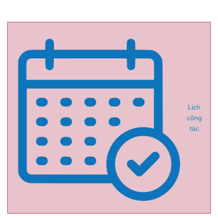
Lịch
công
tác