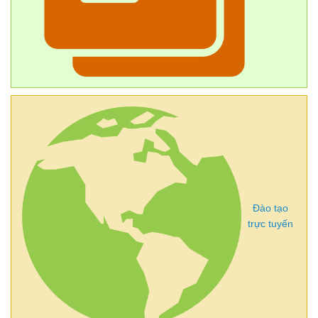
Đào tạo
trực tuyến