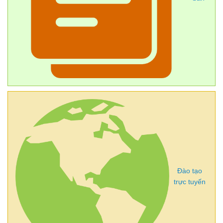
Đào tạo
trực tuyến