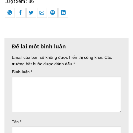
Lượt xem :
86
Để lại một bình luận
Email của bạn sẽ không được hiển thị công khai.
Các
trường bắt buộc được đánh dấu
*
Bình luận
*
Tên
*