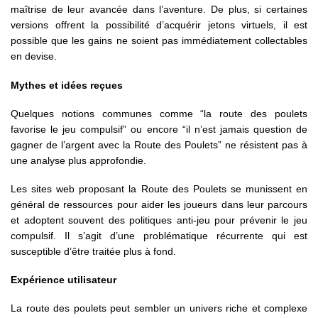
maîtrise de leur avancée dans l’aventure. De plus, si certaines
versions offrent la possibilité d’acquérir jetons virtuels, il est
possible que les gains ne soient pas immédiatement collectables
en devise.
Mythes et idées reçues
Quelques notions communes comme “la route des poulets
favorise le jeu compulsif” ou encore “il n’est jamais question de
gagner de l’argent avec la Route des Poulets” ne résistent pas à
une analyse plus approfondie.
Les sites web proposant la Route des Poulets se munissent en
général de ressources pour aider les joueurs dans leur parcours
et adoptent souvent des politiques anti-jeu pour prévenir le jeu
compulsif. Il s’agit d’une problématique récurrente qui est
susceptible d’être traitée plus à fond.
Expérience utilisateur
La route des poulets peut sembler un univers riche et complexe