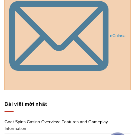
eColasa
Bài viết mới nhất
Goat Spins Casino Overview: Features and Gameplay
Information