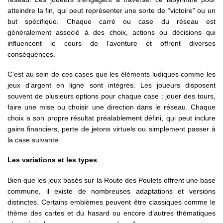
atteindre la fin, qui peut représenter une sorte de “victoire” ou un
but spécifique. Chaque carré ou case du réseau est
généralement associé à des choix, actions ou décisions qui
influencent le cours de l’aventure et offrent diverses
conséquences.
C’est au sein de ces cases que les éléments ludiques comme les
jeux d’argent en ligne sont intégrés. Les joueurs disposent
souvent de plusieurs options pour chaque case : jouer des tours,
faire une mise ou choisir une direction dans le réseau. Chaque
choix a son propre résultat préalablement défini, qui peut inclure
gains financiers, perte de jetons virtuels ou simplement passer à
la case suivante.
Les variations et les types
Bien que les jeux basés sur la Route des Poulets offrent une base
commune, il existe de nombreuses adaptations et versions
distinctes. Certains emblèmes peuvent être classiques comme le
thème des cartes et du hasard ou encore d’autres thématiques