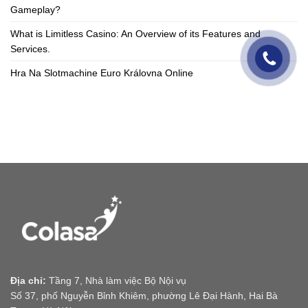
Gameplay?
What is Limitless Casino: An Overview of its Features and
Services.
Hra Na Slotmachine Euro Královna Online
Địa chỉ:
Tầng 7, Nhà làm việc Bộ Nội vụ
Số 37, phố Nguyễn Bỉnh Khiêm, phường Lê Đại Hành, Hai Bà