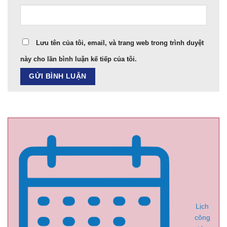
Lưu tên của tôi, email, và trang web trong trình duyệt
này cho lần bình luận kế tiếp của tôi.
Lịch
công