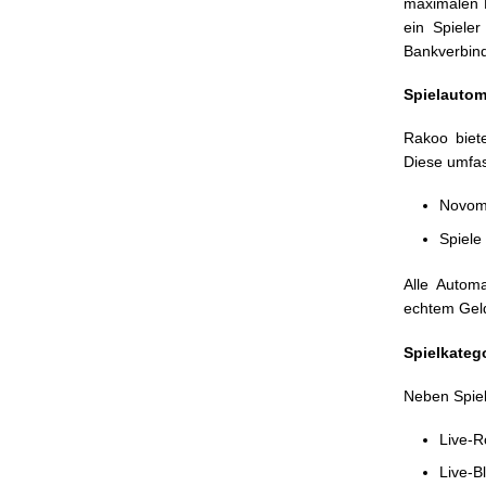
maximalen 
ein Spieler
Bankverbin
Spielauto
Rakoo biet
Diese umfa
Novoma
Spiele
Alle Autom
echtem Geld
Spielkateg
Neben Spiel
Live-R
Live-B