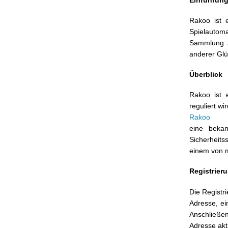
Rakoo ist 
Spielautoma
Sammlung a
anderer Glü
Überblick
Rakoo ist 
reguliert wi
Rakoo
eine bekan
Sicherheits
einem von m
Registrier
Die Registr
Adresse, e
Anschließe
Adresse akti