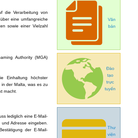
f die Verarbeitung von
t über eine umfangreiche
Văn
en sowie einer Vielzahl
bản
 Gaming Authority (MGA)
Đào
tạo
ie Einhaltung höchster
trực
 in der Malta, was es zu
tuyến
kt macht.
ss lediglich eine E-Mail-
 und Adresse eingeben.
Thư
Bestätigung der E-Mail-
viện