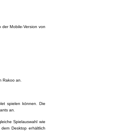
o der Mobile-Version von
on Rakoo an.
let spielen können. Die
ants an.
leiche Spielauswahl wie
f dem Desktop erhältlich