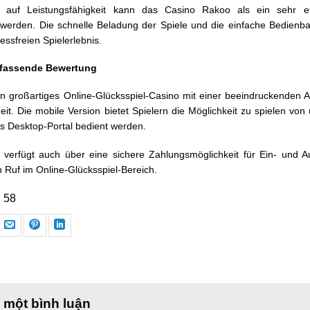
k auf Leistungsfähigkeit kann das Casino Rakoo als ein sehr eff
erden. Die schnelle Beladung der Spiele und die einfache Bedienbar
ressfreien Spielerlebnis.
assende Bewertung
in großartiges Online-Glücksspiel-Casino mit einer beeindruckenden 
eit. Die mobile Version bietet Spielern die Möglichkeit zu spielen von
s Desktop-Portal bedient werden.
verfügt auch über eine sichere Zahlungsmöglichkeit für Ein- und A
 Ruf im Online-Glücksspiel-Bereich.
:
58
i một bình luận