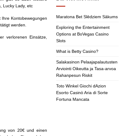
, Lucky Lady, etc
Maratona Bet Slēdziem Sākums
rt Ihre Kontobewegungen
tätigt werden.
Exploring the Entertainment
Options at BoVegas Casino
r verlorenen Einsätze,
Slots
What is Betty Casino?
Salakasinon Pelaajapalautusten
Arviointi Oikeutta ja Tasa-arvoa
Rahanpesun Riskit
Toto Winkel Giochi dAzion
Esorto Casinò Aria di Sorte
Fortuna Mancata
lung von 20€ und einen