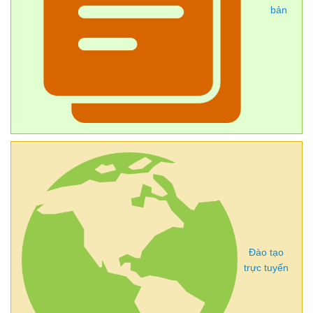
bản
Đào tạo
trực tuyến