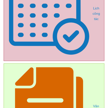
Lịch
công
tác
Văn