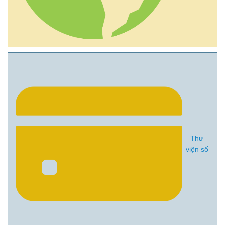
Thư
viện số