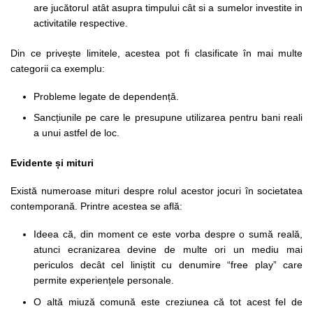
are jucătorul atât asupra timpului cât si a sumelor investite in
activitatile respective.
Din ce privește limitele, acestea pot fi clasificate în mai multe
categorii ca exemplu:
Probleme legate de dependență.
Sancțiunile pe care le presupune utilizarea pentru bani reali
a unui astfel de loc.
Evidente și mituri
Există numeroase mituri despre rolul acestor jocuri în societatea
contemporană. Printre acestea se află:
Ideea că, din moment ce este vorba despre o sumă reală,
atunci ecranizarea devine de multe ori un mediu mai
periculos decât cel liniștit cu denumire “free play” care
permite experiențele personale.
O altă miuză comună este creziunea că tot acest fel de