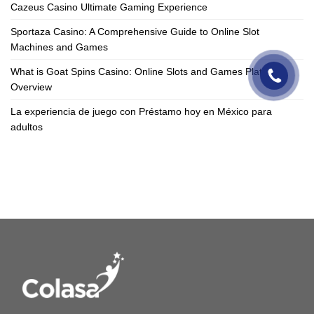
Cazeus Casino Ultimate Gaming Experience
Sportaza Casino: A Comprehensive Guide to Online Slot
Machines and Games
What is Goat Spins Casino: Online Slots and Games Platform
Overview
La experiencia de juego con Préstamo hoy en México para
adultos