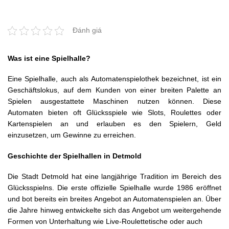
Đánh giá
Was ist eine Spielhalle?
Eine Spielhalle, auch als Automatenspielothek bezeichnet, ist ein
Geschäftslokus, auf dem Kunden von einer breiten Palette an
Spielen ausgestattete Maschinen nutzen können. Diese
Automaten bieten oft Glücksspiele wie Slots, Roulettes oder
Kartenspielen an und erlauben es den Spielern, Geld
einzusetzen, um Gewinne zu erreichen.
Geschichte der Spielhallen in Detmold
Die Stadt Detmold hat eine langjährige Tradition im Bereich des
Glücksspielns. Die erste offizielle Spielhalle wurde 1986 eröffnet
und bot bereits ein breites Angebot an Automatenspielen an. Über
die Jahre hinweg entwickelte sich das Angebot um weitergehende
Formen von Unterhaltung wie Live-Roulettetische oder auch