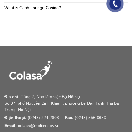
What is Cash Lounge Casino?
Địa chỉ:
Tầng 7, Nhà làm việc Bộ Nội vụ
Số 37, phố Nguyễn Bỉnh Khiêm, phường Lê Đại Hành, Hai Bà
Trưng, Hà Nội.
Điện thoại:
(0243) 224 2606
Fax:
(0243) 556 6683
Email:
colasa@molisa.gov.vn