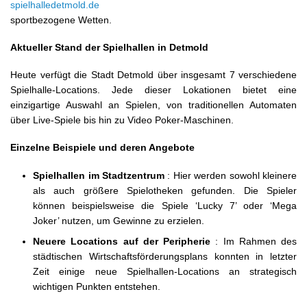
spielhalledetmold.de
sportbezogene Wetten.
Aktueller Stand der Spielhallen in Detmold
Heute verfügt die Stadt Detmold über insgesamt 7 verschiedene
Spielhalle-Locations. Jede dieser Lokationen bietet eine
einzigartige Auswahl an Spielen, von traditionellen Automaten
über Live-Spiele bis hin zu Video Poker-Maschinen.
Einzelne Beispiele und deren Angebote
Spielhallen im Stadtzentrum
: Hier werden sowohl kleinere
als auch größere Spielotheken gefunden. Die Spieler
können beispielsweise die Spiele ‘Lucky 7’ oder ‘Mega
Joker’ nutzen, um Gewinne zu erzielen.
Neuere Locations auf der Peripherie
: Im Rahmen des
städtischen Wirtschaftsförderungsplans konnten in letzter
Zeit einige neue Spielhallen-Locations an strategisch
wichtigen Punkten entstehen.