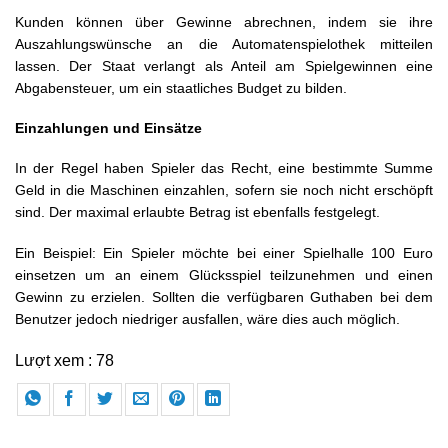
Kunden können über Gewinne abrechnen, indem sie ihre
Auszahlungswünsche an die Automatenspielothek mitteilen
lassen. Der Staat verlangt als Anteil am Spielgewinnen eine
Abgabensteuer, um ein staatliches Budget zu bilden.
Einzahlungen und Einsätze
In der Regel haben Spieler das Recht, eine bestimmte Summe
Geld in die Maschinen einzahlen, sofern sie noch nicht erschöpft
sind. Der maximal erlaubte Betrag ist ebenfalls festgelegt.
Ein Beispiel: Ein Spieler möchte bei einer Spielhalle 100 Euro
einsetzen um an einem Glücksspiel teilzunehmen und einen
Gewinn zu erzielen. Sollten die verfügbaren Guthaben bei dem
Benutzer jedoch niedriger ausfallen, wäre dies auch möglich.
Lượt xem :
78