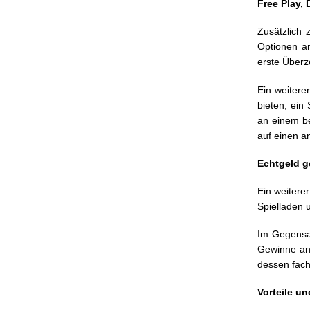
Free Play,
Zusätzlich 
Optionen a
erste Überz
Ein weitere
bieten, ein
an einem be
auf einen 
Echtgeld g
Ein weitere
Spielladen 
Im Gegensat
Gewinne an.
dessen fach
Vorteile u