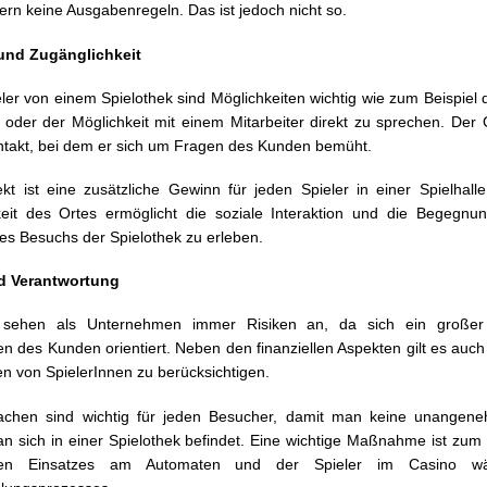
ern keine Ausgabenregeln. Das ist jedoch nicht so.
und Zugänglichkeit
eler von einem Spielothek sind Möglichkeiten wichtig wie zum Beispiel
 oder der Möglichkeit mit einem Mitarbeiter direkt zu sprechen. Der C
ntakt, bei dem er sich um Fragen des Kunden bemüht.
kt ist eine zusätzliche Gewinn für jeden Spieler in einer Spielhal
keit des Ortes ermöglicht die soziale Interaktion und die Begegnu
es Besuchs der Spielothek zu erleben.
d Verantwortung
n sehen als Unternehmen immer Risiken an, da sich ein großer
en des Kunden orientiert. Neben den finanziellen Aspekten gilt es auc
n von SpielerInnen zu berücksichtigen.
sachen sind wichtig für jeden Besucher, damit man keine unangene
 sich in einer Spielothek befindet. Eine wichtige Maßnahme ist zum
en Einsatzes am Automaten und der Spieler im Casino w