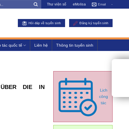
Thư viện số
eMolisa
Email
-
Hỏi đáp về tuyển sinh
Đăng ký tuyển sinh
 tác quốc tế
Liên hệ
Thông tin tuyển sinh
 ÜBER DIE IN
Lịch
công
tác