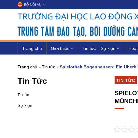
Chuyển
BỘ NỘI VỤ
đến
nội
dung
Trang chủ
Giới thiệu
Tin tức – Sự kiện
Hoạt
Trang chủ
Tin tức
Spielothek Bogenhausen: Ein Überbli
»
»
Tin Tức
TIN TỨC
SPIEL
Tin tức
MÜNCH
Sự kiện