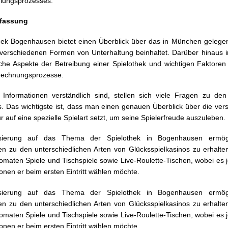
hlungsprozesses.
fassung
hek Bogenhausen bietet einen Überblick über das in München gelegen
 verschiedenen Formen von Unterhaltung beinhaltet. Darüber hinaus i
iche Aspekte der Betreibung einer Spielothek und wichtigen Faktore
brechnungsprozesse.
e Informationen verständlich sind, stellen sich viele Fragen zu d
s. Das wichtigste ist, dass man einen genauen Überblick über die ve
r auf eine spezielle Spielart setzt, um seine Spielerfreude auszuleben.
sierung auf das Thema der Spielothek in Bogenhausen ermögl
en zu den unterschiedlichen Arten von Glücksspielkasinos zu erhalte
tomaten Spiele und Tischspiele sowie Live-Roulette-Tischen, wobei es 
onen er beim ersten Eintritt wählen möchte.
sierung auf das Thema der Spielothek in Bogenhausen ermögl
en zu den unterschiedlichen Arten von Glücksspielkasinos zu erhalte
tomaten Spiele und Tischspiele sowie Live-Roulette-Tischen, wobei es 
onen er beim ersten Eintritt wählen möchte.