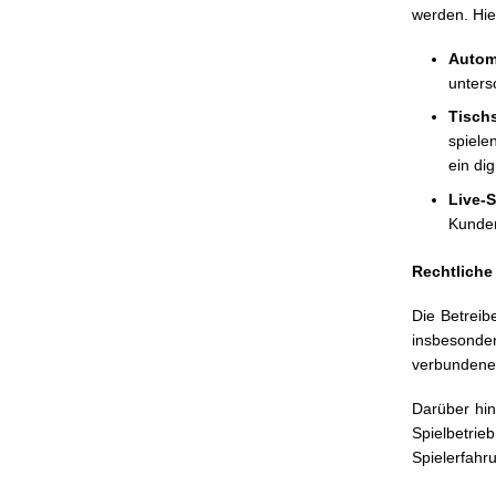
werden. Hier
Autom
unters
Tisch
spiele
ein dig
Live-
Kunden
Rechtliche
Die Betreib
insbesonde
verbundene
Darüber hi
Spielbetrie
Spielerfahr