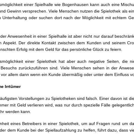
möglichkeit einer Spielhalle wie Bogenhausen kann auch eine Mischun
 und Gewinn versprechen. Viele Menschen nutzen die Spielothek als ein
Unterhaltung oder suchen dort nach der Möglichkeit mit echtem Geld
der Anwesenheit in einer Spielhalle ist aber nicht nur darauf beschrän
n Aspekt. Der direkte Kontakt zwischen dem Kunden und seinem Crou
schten Erfolg mit dem Geld für das persönliche Glück zu feiern.
möglichkeit einer Spielothek hat aber auch negative Seiten, die ni
 Besuchs zurückzuführen sind. Viele Menschen sehen in der Anwese
 vor allem dann wenn ein Kunde übermäßig oder unter dem Einfluss von
e Irrtümer
äufigsten Vorstellungen zu Spielotheken sind falsch. Einer davon ist di
mmer mit Geld verlieren wird, was nur durch spezielle Fälle gelegentlic
ahr werden kann.
heit eines Betreibers in einer Spielothek, um auf Fragen rund um d
der dem Kunde bei der Spiellaufzahlung zu helfen, führt dazu, dass 