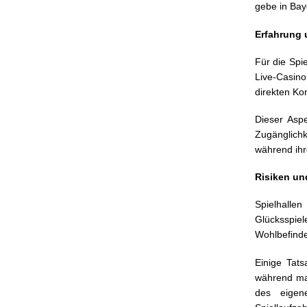
gebe in Bay
Erfahrung 
Für die Spi
Live-Casino
direkten Ko
Dieser Aspe
Zugänglich
während ihr
Risiken un
Spielhalle
Glücksspiel
Wohlbefinde
Einige Tat
während man
des eigen