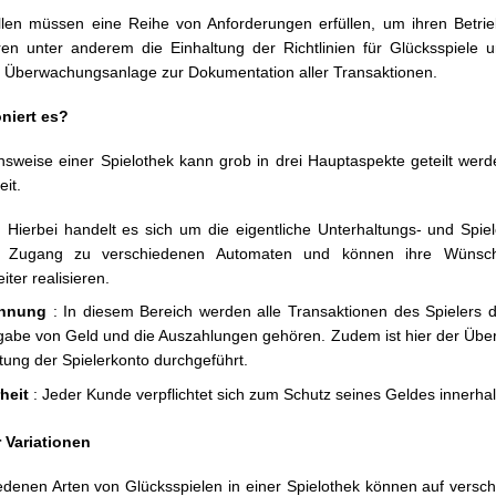
llen müssen eine Reihe von Anforderungen erfüllen, um ihren Betrie
n unter anderem die Einhaltung der Richtlinien für Glücksspiele un
 Überwachungsanlage zur Dokumentation aller Transaktionen.
niert es?
nsweise einer Spielothek kann grob in drei Hauptaspekte geteilt wer
it.
: Hierbei handelt es sich um die eigentliche Unterhaltungs- und Spie
 Zugang zu verschiedenen Automaten und können ihre Wünsche
iter realisieren.
chnung
: In diesem Bereich werden alle Transaktionen des Spielers 
gabe von Geld und die Auszahlungen gehören. Zudem ist hier der Übe
tung der Spielerkonto durchgeführt.
rheit
: Jeder Kunde verpflichtet sich zum Schutz seines Geldes innerhal
 Variationen
edenen Arten von Glücksspielen in einer Spielothek können auf verschie