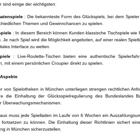
 sind einige der wichtigsten:
atenspiele
: Die bekannteste Form des Glückspiels, bei dem Spieler
chiedlichen Themen und Gewinnchancen zu spielen.
spiele
: In diesem Bereich können Kunden klassische Tischspiele wie 
n. Je nach Spiel wird die Möglichkeit angeboten, auf einer realen Spie
itales Interface zu wetten.
Spiele
: Live-Roulette-Tischen bieten eine authentische Spielerf
, mit einem persönlichen Croupier direkt zu spielen.
 Aspekte
er von Spielotheken in München unterliegen strengen rechtlichen An
re die Einhaltung der Glücksspielregulierung des Bundeslandes 
r Überwachungsmechanismen.
naus muss jede Spielladen im Laufe von 6 Wochen ein Auszahlungsu
b fortsetzen zu können. Die Einhaltung dieser Richtlinien sichert ein
ung in München sicherzustellen.