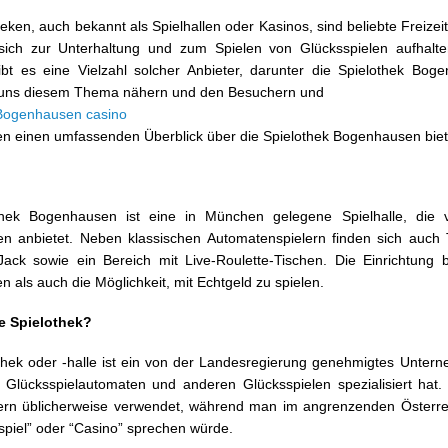
heken, auch bekannt als Spielhallen oder Kasinos, sind beliebte Freize
ich zur Unterhaltung und zum Spielen von Glücksspielen aufhalte
bt es eine Vielzahl solcher Anbieter, darunter die Spielothek Bo
 uns diesem Thema nähern und den Besuchern und
 Bogenhausen casino
ten einen umfassenden Überblick über die Spielothek Bogenhausen bie
thek Bogenhausen ist eine in München gelegene Spielhalle, die 
en anbietet. Neben klassischen Automatenspielern finden sich auch 
ack sowie ein Bereich mit Live-Roulette-Tischen. Die Einrichtung b
n als auch die Möglichkeit, mit Echtgeld zu spielen.
ne Spielothek?
thek oder -halle ist ein von der Landesregierung genehmigtes Unter
 Glücksspielautomaten und anderen Glücksspielen spezialisiert hat. 
yern üblicherweise verwendet, während man im angrenzenden Österre
piel” oder “Casino” sprechen würde.