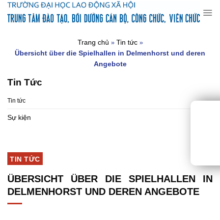
Chuyển
đến
nội
dung
Trang chủ
Tin tức
»
»
Übersicht über die Spielhallen in Delmenhorst und deren
Angebote
Tin Tức
Tin tức
Sự kiện
TIN TỨC
ÜBERSICHT ÜBER DIE SPIELHALLEN IN
DELMENHORST UND DEREN ANGEBOTE