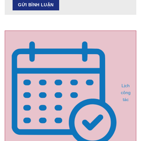
Lịch
công
tác