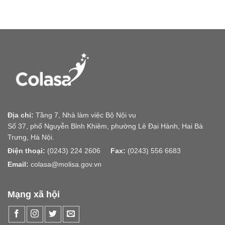
Địa chỉ:
Tầng 7, Nhà làm việc Bộ Nội vụ
Số 37, phố Nguyễn Bỉnh Khiêm, phường Lê Đại Hành, Hai Bà
Trưng, Hà Nội.
Điện thoại:
(0243) 224 2606
Fax:
(0243) 556 6683
Email:
colasa@molisa.gov.vn
Mạng xã hội