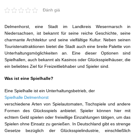
Đánh giá
Delmenhorst, eine Stadt im Landkreis Wesermarsch in
Niedersachsen, ist bekannt für seine reiche Geschichte, seine
charmante Architektur und seine vielfältige Kultur. Neben seinen
Touristenattraktionen bietet die Stadt auch eine breite Palette von
Unterhaltungsmöglichkeiten an. Eine dieser Optionen sind
Spielhallen, auch bekannt als Kasinos oder Glücksspielhäuser, die
ein beliebtes Ziel für Freizeitliebhaber und Spieler sind.
Was ist eine Spielhalle?
Eine Spielhalle ist ein Unterhaltungsbetrieb, der
Spielhalle Delmenhorst
verschiedene Arten von Spielautomaten, Tischspiele und andere
Formen des Glücksspiels anbietet. Spieler können hier mit
echtem Geld spielen oder freiwillige Einzahlungen tätigen, um das
Spielen ohne Einsatz zu genießen. In Deutschland gibt es strenge
Gesetze bezüglich der Glücksspielindustrie, einschließlich