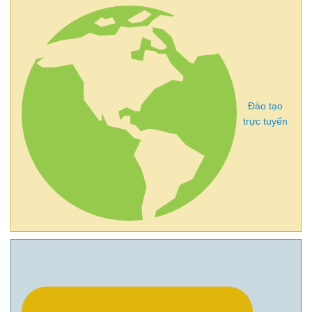
Đào tạo
trực tuyến