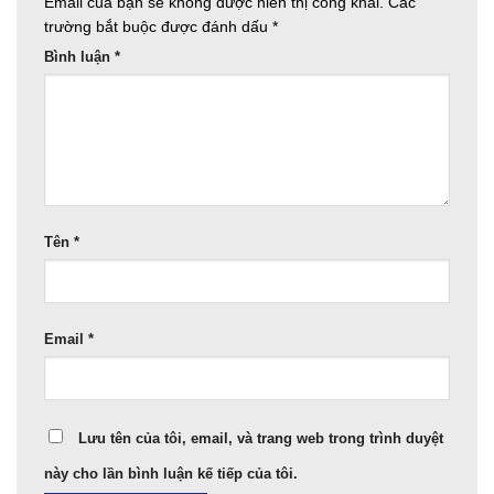
Email của bạn sẽ không được hiển thị công khai.
Các
trường bắt buộc được đánh dấu
*
Bình luận
*
Tên
*
Email
*
Lưu tên của tôi, email, và trang web trong trình duyệt
này cho lần bình luận kế tiếp của tôi.