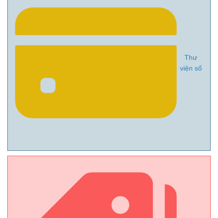
Thư
viện số