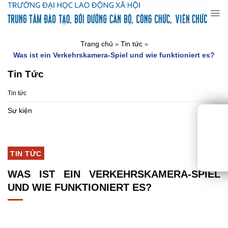
Chuyển
đến
nội
dung
Trang chủ
Tin tức
»
»
Was ist ein Verkehrskamera-Spiel und wie funktioniert es?
Tin Tức
Tin tức
Sự kiện
TIN TỨC
WAS IST EIN VERKEHRSKAMERA-SPIEL
UND WIE FUNKTIONIERT ES?