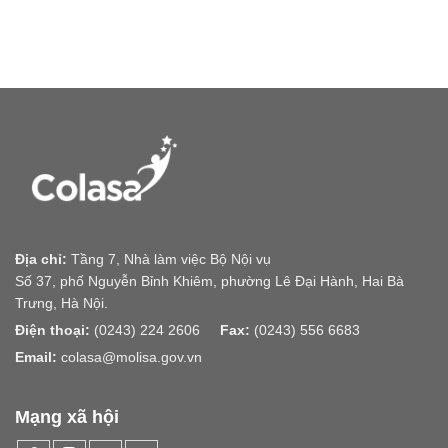
Địa chỉ:
Tầng 7, Nhà làm việc Bộ Nội vụ
Số 37, phố Nguyễn Bỉnh Khiêm, phường Lê Đại Hành, Hai Bà
Trưng, Hà Nội.
Điện thoại:
(0243) 224 2606
Fax:
(0243) 556 6683
Email:
colasa@molisa.gov.vn
Mạng xã hội