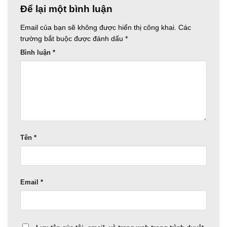
Để lại một bình luận
Email của bạn sẽ không được hiển thị công khai.
Các
trường bắt buộc được đánh dấu
*
Bình luận
*
Tên
*
Email
*