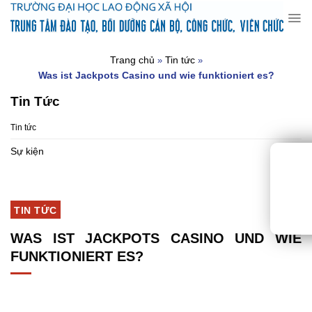
Chuyển
đến
nội
dung
Trang chủ
Tin tức
»
»
Was ist Jackpots Casino und wie funktioniert es?
Tin Tức
Tin tức
Sự kiện
TIN TỨC
WAS IST JACKPOTS CASINO UND WIE
FUNKTIONIERT ES?