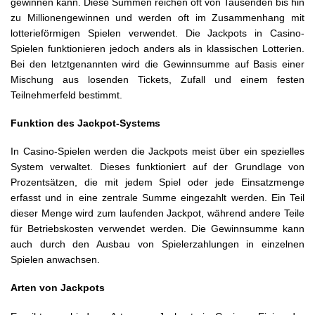
gewinnen kann. Diese Summen reichen oft von Tausenden bis hin
zu Millionengewinnen und werden oft im Zusammenhang mit
lotterieförmigen Spielen verwendet. Die Jackpots in Casino-
Spielen funktionieren jedoch anders als in klassischen Lotterien.
Bei den letztgenannten wird die Gewinnsumme auf Basis einer
Mischung aus losenden Tickets, Zufall und einem festen
Teilnehmerfeld bestimmt.
Funktion des Jackpot-Systems
In Casino-Spielen werden die Jackpots meist über ein spezielles
System verwaltet. Dieses funktioniert auf der Grundlage von
Prozentsätzen, die mit jedem Spiel oder jede Einsatzmenge
erfasst und in eine zentrale Summe eingezahlt werden. Ein Teil
dieser Menge wird zum laufenden Jackpot, während andere Teile
für Betriebskosten verwendet werden. Die Gewinnsumme kann
auch durch den Ausbau von Spielerzahlungen in einzelnen
Spielen anwachsen.
Arten von Jackpots