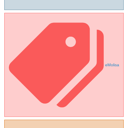
eMolisa