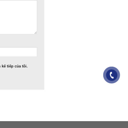
kế tiếp của tôi.