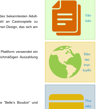
Văn
 des bekanntesten Adult-
bản
ahl an Casinospiele zu
chen Design, das sich am
 Plattform verwendet ein
Đào
leichmäßigen Auszahlung
tạo
trực
tuyến
Thư
e “Belle’s Boudoir” und
viện