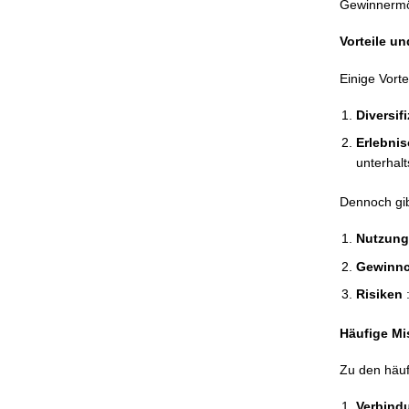
Gewinnermög
Vorteile u
Einige Vort
Diversif
Erlebni
unterhal
Dennoch gib
Nutzung
Gewinn
Risiken
Häufige Mi
Zu den häuf
Verbind