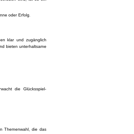
nne oder Erfolg.
nen klar und zugänglich
und bieten unterhaltsame
wacht die Glücksspiel-
igen Themenwahl, die das