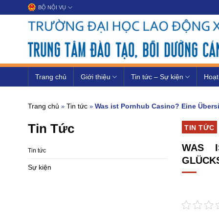
Chuyển
BỘ NỘI VỤ
đến
nội
dung
Trang chủ
Giới thiệu
Tin tức – Sự kiện
Hoạt
Trang chủ
Tin tức
Was ist Pornhub Casino? Eine Übers
»
»
Tin Tức
TIN TỨC
WAS I
Tin tức
GLÜCK
Sự kiện