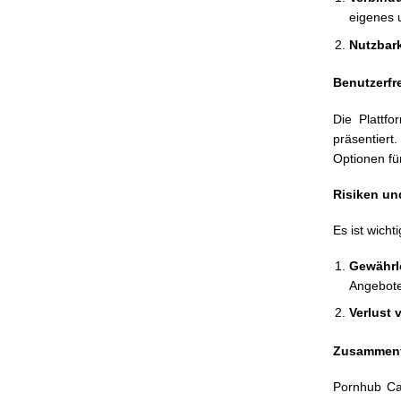
eigenes 
Nutzbar
Benutzerfr
Die Plattfo
präsentiert
Optionen für
Risiken un
Es ist wicht
Gewährl
Angebote
Verlust
Zusammenf
Pornhub Cas