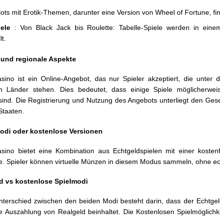
Slots mit Erotik-Themen, darunter eine Version von Wheel of Fortune, fi
iele
: Von Black Jack bis Roulette: Tabelle-Spiele werden in ein
lt.
 und regionale Aspekte
ino ist ein Online-Angebot, das nur Spieler akzeptiert, die unter 
en Länder stehen. Dies bedeutet, dass einige Spiele möglicherweis
sind. Die Registrierung und Nutzung des Angebots unterliegt den Gese
Staaten.
Modi oder kostenlose Versionen
sino bietet eine Kombination aus Echtgeldspielen mit einer kosten
le. Spieler können virtuelle Münzen in diesem Modus sammeln, ohne e
d vs kostenlose Spielmodi
terschied zwischen den beiden Modi besteht darin, dass der Echtge
e Auszahlung von Realgeld beinhaltet. Die Kostenlosen Spielmöglichk