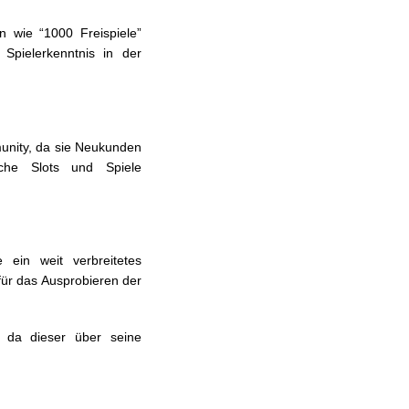
n wie “1000 Freispiele”
 Spielerkenntnis in der
munity, da sie Neukunden
iche Slots und Spiele
 ein weit verbreitetes
für das Ausprobieren der
s, da dieser über seine