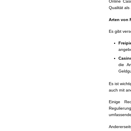
Online Casi
Qualität al
Arten von 
Es gibt ver
Freip
angebo
Casin
die A
Geldg
Es ist wich
auch mit a
Einige Re
Regulierun
umfassende 
Andererseit