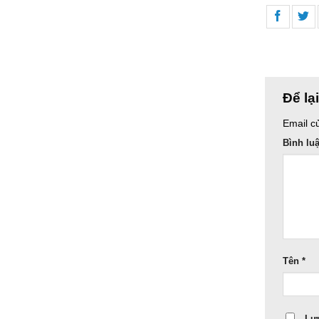
Để lạ
Email c
Bình lu
Tên
*