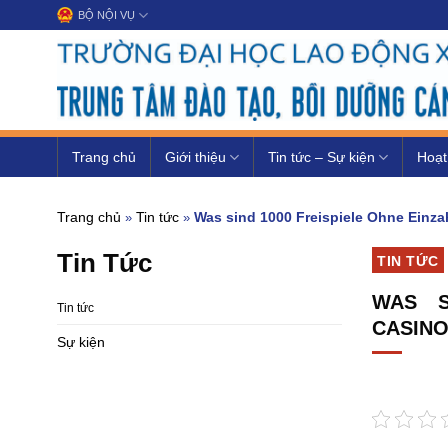
Chuyển
BỘ NỘI VỤ
đến
nội
dung
Trang chủ
Giới thiệu
Tin tức – Sự kiện
Hoạt
Trang chủ
Tin tức
Was sind 1000 Freispiele Ohne Einza
»
»
Tin Tức
TIN TỨC
WAS S
Tin tức
CASIN
Sự kiện