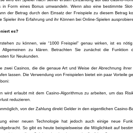
s in Form eines Bonus umwandeln. Wenn also eine bestimmte Slot
kann der Betrag durch den Einsatz der Freispiele zu diesem Betrag 
 Spieler ihre Erfahrung und ihr Können bei Online-Spielen ausprobier
niert es?
stehen zu können, wie “1000 Freispiel” genau wirken, ist es nöti
 Allgemeinen zu klären. Betrachten Sie zunächst die Funktion 
sten für Neukunden.
ine zwei Casinos, die die genaue Art und Weise der Abrechnung ihr
aufen lassen. Die Verwendung von Freispielen bietet ein paar Vorteile
boni:
rn wird erlaubt mit dem Casino-Algorithmus zu arbeiten, um das Ris
rlust reduzieren.
 unmöglich, von der Zahlung direkt Gelder in den eigentlichen Casino-
rung einer neuen Technologie hat jedoch auch einige neue Fun
mitgebracht. So gibt es heute beispielsweise die Möglichkeit auf be