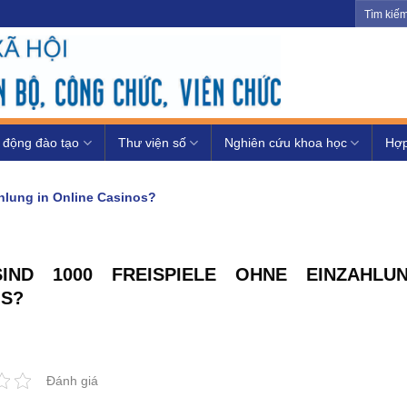
 động đào tạo
Thư viện số
Nghiên cứu khoa học
Hợp
hlung in Online Casinos?
IND 1000 FREISPIELE OHNE EINZAHLU
OS?
Đánh giá