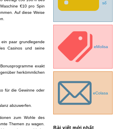
số
-Maschine €10 pro Spin
kommen. Auf diese Weise
en.
g ein paar grundlegende
eMolisa
des Casinos und seine
er Bonusprogramme exakt
 gegenüber herkömmlichen
iko für die Gewinne oder
eColasa
Balanz abzuwerfen.
ktionen zum Wohle des
stimmte Themen zu wagen.
Bài viết mới nhất