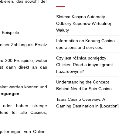
obieren, das sowohl der
Slotexa Kasyno Automaty
Odbiory Kuponów Wirtualnej
Waluty
 Beispiele:
Information on Konung Casino
einer Zahlung als Ersatz
operations and services.
Czy jest różnica pomiędzy
zu 200 Freispiele, wobei
Chicken Road a innymi grami
st dann direkt an das
hazardowymi?
Understanding the Concept
staltet werden können und
Behind Need for Spin Casino
dingungen
Tsars Casino Overview: A
n oder haben strenge
Gaming Destination in [Location]
tend für alle Casinos,
.
gulierungen von Online-