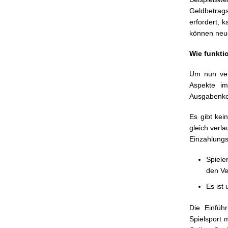
Geldbetrag
erfordert, 
können neue
Wie funktio
Um nun ver
Aspekte im
Ausgabenko
Es gibt ke
gleich verl
Einzahlungs
Spiele
den Ve
Es ist
Die Einfüh
Spielsport 